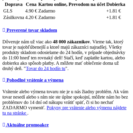
Doprava
Cena
Kartou online, Prevodom na účet
Dobierka
GLS
4.90 €
Zadarmo
+1.81 €
Zásilkovna
4.20 €
Zadarmo
+1.81 €
Preverené tovar skladom
Dôveruje nám už viac ako
48 000 zákazníkov
. Vieme tak, ktorý
tovar je najobľúbenejší a ktoré majú zákazníci najradšej. Všetky
produkty skladom odosielame do 24 hodín, v prípade objednávky
do 11:00 hneď ten rovnaký deň! Stačí, keď zaplatíte kartou, alebo
dobierku ako spôsob platby. A môžete mať oblečenie doma už
druhý deň. "
Tovar do 24 hodín tu
".
Pohodlné vrátenie a výmena
Vrátenie alebo výmena tovaru nie je u nás žiadny problém. Ak vám
tovar nesedí alebo s ním nie ste úplne spokojní, môžete nám ho bez
problémov do 14 dní od nákupu vrátiť späť, či si ho nechať
ZADARMO vymeniť.
Pokyny pre vrátenie alebo výmenu nájdete
tu na stránke
.
Aktuálne promoakce