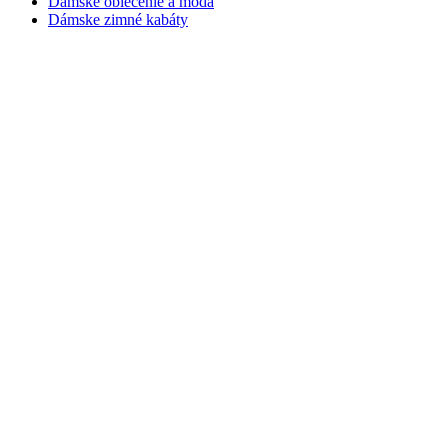
Dámske oblečenie a móda
Dámske zimné kabáty