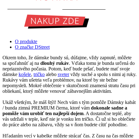
O produkte
O značke DStreet
Okrem toho, že dámske bundy sú, dúfajme, vždy zapnuté, môžete
sa spoľahnúť aj na
dlouhý rukáv
. Vďaka tomu je bunda určená do
nepriaznivého počasia. Potom, keď bude pršať, budete mať svoje
dámske
košele
,
tričko
alebo
sveter
vždy suché a spolu s nimi aj ruky.
Rukávy vám ušetria veľa problémov, na ktoré by ste bežne
nepomysleli. Mokré oblečenie v skutočnosti znamená stratu času pri
obliekaní, ktorý môžete venovať zábavnejším aktivitám.
Ukáž všetkým, že máš štýl! Nech vám s tým pomôže Dámsky kabát
/ bunda zimná PREMIUM čierna, ktoré vám
dokonale sadne a
pomôže vám urobiť ten najlepší dojem
. A dostatočne teplé, aby
vás udržali v teple, keď nie je vonku len tričko. Či už si ho oblečiete
do práce alebo na zábavu, vždy sa v ňom budete cítiť pohodlne.
Hľadaním vecí v kabelke môžete strácať čas. Z času na čas môžete