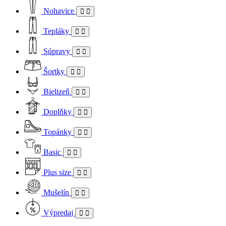
Nohavice
Tepláky
Súpravy
Šortky
Bielizeň
Doplňky
Topánky
Basic
Plus size
Mušelín
Výpredaj