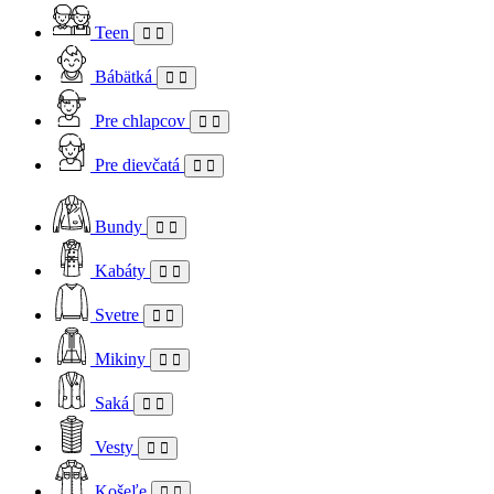
Teen
Bábätká
Pre chlapcov
Pre dievčatá
Bundy
Kabáty
Svetre
Mikiny
Saká
Vesty
Košeľe