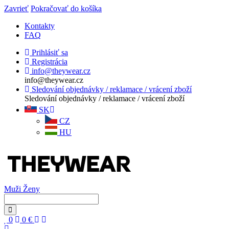
Zavrieť
Pokračovať do košíka
Kontakty
FAQ
Prihlásiť sa
Registrácia
info@theywear.cz
info@theywear.cz
Sledování objednávky / reklamace / vrácení zboží
Sledování objednávky / reklamace / vrácení zboží
SK
CZ
HU
Muži
Ženy
0
0
€