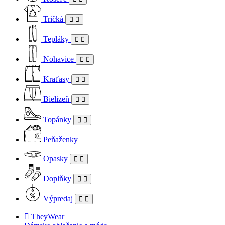
Tričká
Tepláky
Nohavice
Kraťasy
Bielizeň
Topánky
Peňaženky
Opasky
Doplňky
Výpredaj
TheyWear