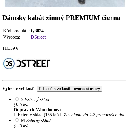
Dámsky kabát zimný PREMIUM čierna
Kód produktu:
ty3024
Výrobca:
DStreet
116.39
€
Vyberte veľkosť:
Tabuľka veľkostí -
overte si miery
S
Externý sklad
(155 ks)
Doprava k Vám domov:
Externý sklad (155 ks)
Zasielame do 4-7 pracovných dní
M
Externý sklad
(245 ks)