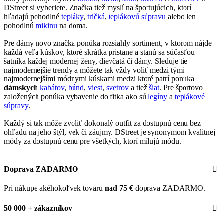
DStreet si vyberiete. Značka tiež myslí na športujúcich, ktorí
hľadajú pohodlné
tepláky
,
tričká
,
teplákovú súpravu
alebo len
pohodlnú
mikinu
na doma.
Pre dámy novo značka ponúka rozsiahly sortiment, v ktorom nájde
každá veľa kúskov, ktoré skrátka pristane a stanú sa súčasťou
šatníka každej modernej ženy, dievčatá či dámy. Sleduje tie
najmodernejšie trendy a môžete tak vždy voliť medzi tými
najmodernejšími módnymi kúskami medzi ktoré patrí ponuka
dámskych
kabátov
,
búnd
,
viest
,
svetrov
a tiež
šiat
. Pre športovo
založených ponúka vybavenie do fitka ako sú
legíny
a
teplákové
súpravy
.
Každý si tak môže zvoliť dokonalý outfit za dostupnú cenu bez
ohľadu na jeho štýl, vek či záujmy. DStreet je synonymom kvalitnej
módy za dostupnú cenu pre všetkých, ktorí milujú módu.
Doprava ZADARMO
Pri nákupe akéhokoľvek tovaru
nad 75 €
doprava ZADARMO.
50 000 + zákazníkov