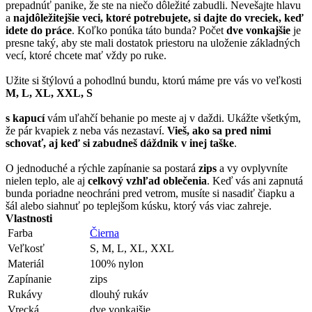
prepadnúť panike, že ste na niečo dôležité zabudli. Nevešajte hlavu
a
najdôležitejšie veci, ktoré potrebujete, si dajte do vreciek, keď
idete do práce
. Koľko ponúka táto bunda? Počet
dve vonkajšie
je
presne taký, aby ste mali dostatok priestoru na uloženie základných
vecí, ktoré chcete mať vždy po ruke.
Užite si štýlovú a pohodlnú bundu, ktorú máme pre vás vo veľkosti
M, L, XL, XXL, S
s kapucí
vám uľahčí behanie po meste aj v daždi. Ukážte všetkým,
že pár kvapiek z neba vás nezastaví.
Vieš, ako sa pred nimi
schovať, aj keď si zabudneš dáždnik v inej taške
.
O jednoduché a rýchle zapínanie sa postará
zips
a vy ovplyvníte
nielen teplo, ale aj
celkový vzhľad oblečenia
. Keď vás ani zapnutá
bunda poriadne neochráni pred vetrom, musíte si nasadiť čiapku a
šál alebo siahnuť po teplejšom kúsku, ktorý vás viac zahreje.
Vlastnosti
Farba
Čierna
Veľkosť
S, M, L, XL, XXL
Materiál
100% nylon
Zapínanie
zips
Rukávy
dlouhý rukáv
Vrecká
dve vonkajšie