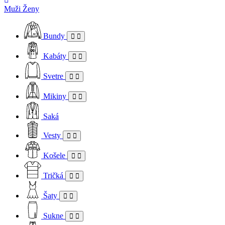
Muži
Ženy
Bundy
Kabáty
Svetre
Mikiny
Saká
Vesty
Košele
Tričká
Šaty
Sukne