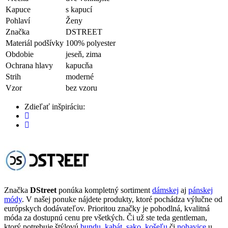
Kapuce
s kapucí
Pohlaví
Ženy
Značka
DSTREET
Materiál podšívky
100% polyester
Obdobie
jeseň, zima
Ochrana hlavy
kapucňa
Strih
moderné
Vzor
bez vzoru
Zdieľať inšpiráciu:
Značka
DStreet
ponúka kompletný sortiment
dámskej
aj
pánskej
módy
. V našej ponuke nájdete produkty, ktoré pochádza výlučne od
európskych dodávateľov. Prioritou značky je pohodlná, kvalitná
móda za dostupnú cenu pre všetkých. Či už ste teda gentleman,
ktorý potrebuje štýlovú
bundu
,
kabát
,
sako
,
košeľu
či
nohavice
u