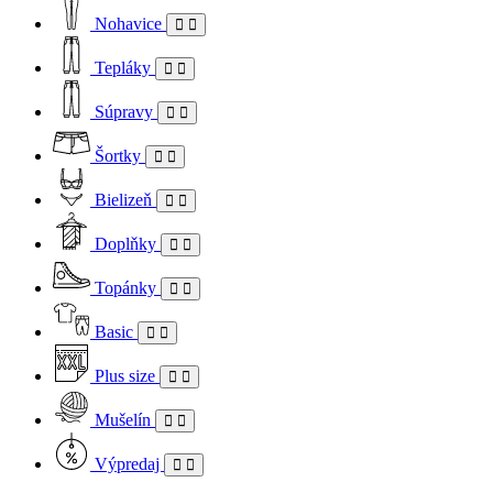
Nohavice
Tepláky
Súpravy
Šortky
Bielizeň
Doplňky
Topánky
Basic
Plus size
Mušelín
Výpredaj