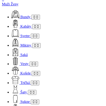
Muži
Ženy
Bundy
Kabáty
Svetre
Mikiny
Saká
Vesty
Košele
Tričká
Šaty
Sukne