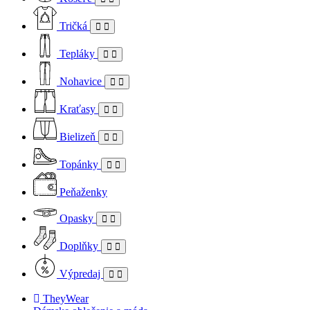
Tričká
Tepláky
Nohavice
Kraťasy
Bielizeň
Topánky
Peňaženky
Opasky
Doplňky
Výpredaj
TheyWear