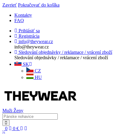
Zavrieť
Pokračovať do košíka
Kontakty
FAQ
Prihlásiť sa
Registrácia
info@theywear.cz
info@theywear.cz
Sledování objednávky / reklamace / vrácení zboží
Sledování objednávky / reklamace / vrácení zboží
SK
CZ
HU
Muži
Ženy
0
0
€