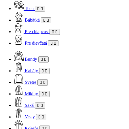
Teen
Bábätká
Pre chlapcov
Pre dievčatá
Bundy
Kabáty
Svetre
Mikiny
Saká
Vesty
Košeľe