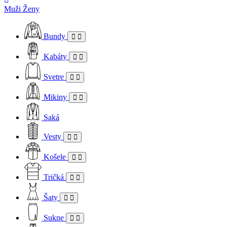
Muži
Ženy
Bundy
Kabáty
Svetre
Mikiny
Saká
Vesty
Košele
Tričká
Šaty
Sukne