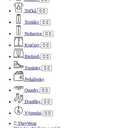
Tričká
Tepláky
Nohavice
Kraťasy
Bielizeň
Topánky
Peňaženky
Opasky
Doplňky
Výpredaj
TheyWear