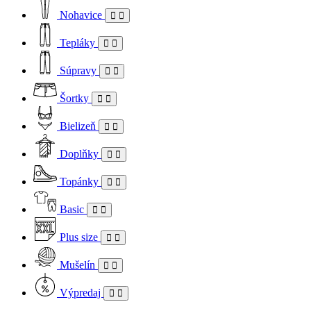
Nohavice
Tepláky
Súpravy
Šortky
Bielizeň
Doplňky
Topánky
Basic
Plus size
Mušelín
Výpredaj