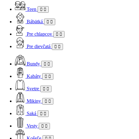
Teen
Bábätká
Pre chlapcov
Pre dievčatá
Bundy
Kabáty
Svetre
Mikiny
Saká
Vesty
Košeľe