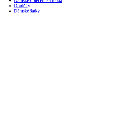
Dámske oblečenie a móda
Doplňky
Dámské šátky