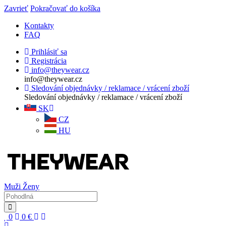
Zavrieť
Pokračovať do košíka
Kontakty
FAQ
Prihlásiť sa
Registrácia
info@theywear.cz
info@theywear.cz
Sledování objednávky / reklamace / vrácení zboží
Sledování objednávky / reklamace / vrácení zboží
SK
CZ
HU
Muži
Ženy
0
0
€