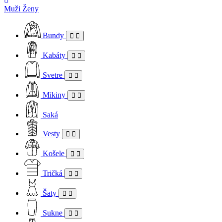
Muži
Ženy
Bundy
Kabáty
Svetre
Mikiny
Saká
Vesty
Košele
Tričká
Šaty
Sukne