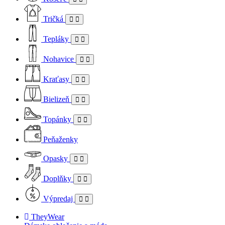
Tričká
Tepláky
Nohavice
Kraťasy
Bielizeň
Topánky
Peňaženky
Opasky
Doplňky
Výpredaj
TheyWear