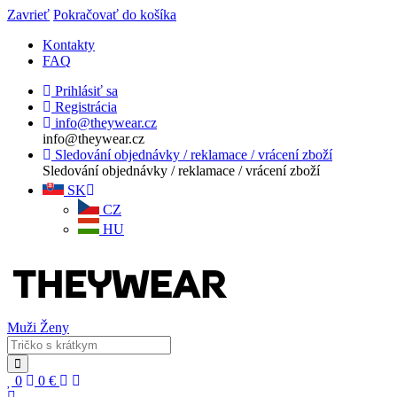
Zavrieť
Pokračovať do košíka
Kontakty
FAQ
Prihlásiť sa
Registrácia
info@theywear.cz
info@theywear.cz
Sledování objednávky / reklamace / vrácení zboží
Sledování objednávky / reklamace / vrácení zboží
SK
CZ
HU
Muži
Ženy
0
0
€