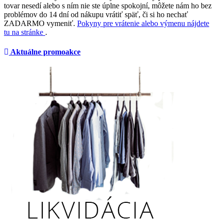
tovar nesedí alebo s ním nie ste úplne spokojní, môžete nám ho bez
problémov do 14 dní od nákupu vrátiť späť, či si ho nechať
ZADARMO vymeniť.
Pokyny pre vrátenie alebo výmenu nájdete
tu na stránke
.
Aktuálne promoakce