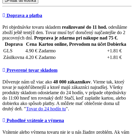
Pridať do košíka
Doprava a platba
Pri objednávke tovaru skladem
realizované do 11 hod.
odesíláme
zboží ještě tentýž den. Tovar musí byť doručený najčastejšie do 2
pracovných dní.
Preprava je zdarma pri nákupe nad 75 €
.
Doprava
Cena
Kartou online, Prevodom na účet
Dobierka
GLS
4.90 €
Zadarmo
+1.81 €
Zásilkovna
4.20 €
Zadarmo
+1.81 €
Preverené tovar skladom
Dôveruje nám už viac ako
48 000 zákazníkov
. Vieme tak, ktorý
tovar je najobľúbenejší a ktoré majú zákazníci najradšej. Všetky
produkty skladom odosielame do 24 hodín, v prípade objednávky
do 11:00 hneď ten rovnaký deň! Stačí, keď zaplatíte kartou, alebo
dobierku ako spôsob platby. A môžete mať oblečenie doma už
druhý deň. "
Tovar do 24 hodín tu
".
Pohodlné vrátenie a výmena
Vrátenie alebo výmena tovaru nie je u nás žiadny problém. Ak vám