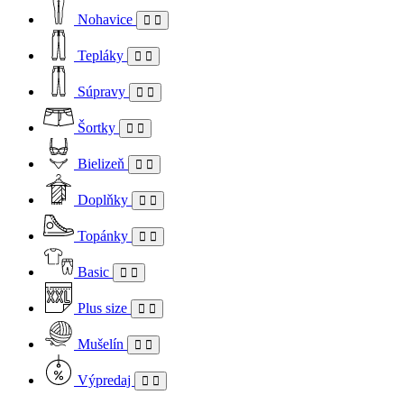
Nohavice
Tepláky
Súpravy
Šortky
Bielizeň
Doplňky
Topánky
Basic
Plus size
Mušelín
Výpredaj