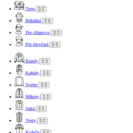
Teen
Bábätká
Pre chlapcov
Pre dievčatá
Bundy
Kabáty
Svetre
Mikiny
Saká
Vesty
Košeľe