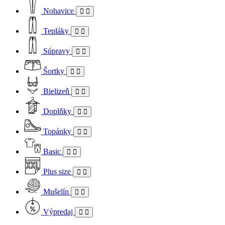
Nohavice
Tepláky
Súpravy
Šortky
Bielizeň
Doplňky
Topánky
Basic
Plus size
Mušelín
Výpredaj