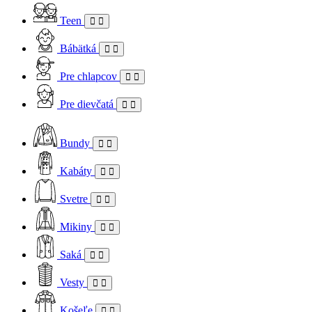
Teen
Bábätká
Pre chlapcov
Pre dievčatá
Bundy
Kabáty
Svetre
Mikiny
Saká
Vesty
Košeľe