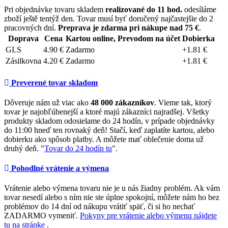
Pri objednávke tovaru skladem
realizované do 11 hod.
odesíláme
zboží ještě tentýž den. Tovar musí byť doručený najčastejšie do 2
pracovných dní.
Preprava je zdarma pri nákupe nad 75 €
.
Doprava
Cena
Kartou online, Prevodom na účet
Dobierka
GLS
4.90 €
Zadarmo
+1.81 €
Zásilkovna
4.20 €
Zadarmo
+1.81 €
Preverené tovar skladom
Dôveruje nám už viac ako
48 000 zákazníkov
. Vieme tak, ktorý
tovar je najobľúbenejší a ktoré majú zákazníci najradšej. Všetky
produkty skladom odosielame do 24 hodín, v prípade objednávky
do 11:00 hneď ten rovnaký deň! Stačí, keď zaplatíte kartou, alebo
dobierku ako spôsob platby. A môžete mať oblečenie doma už
druhý deň. "
Tovar do 24 hodín tu
".
Pohodlné vrátenie a výmena
Vrátenie alebo výmena tovaru nie je u nás žiadny problém. Ak vám
tovar nesedí alebo s ním nie ste úplne spokojní, môžete nám ho bez
problémov do 14 dní od nákupu vrátiť späť, či si ho nechať
ZADARMO vymeniť.
Pokyny pre vrátenie alebo výmenu nájdete
tu na stránke
.