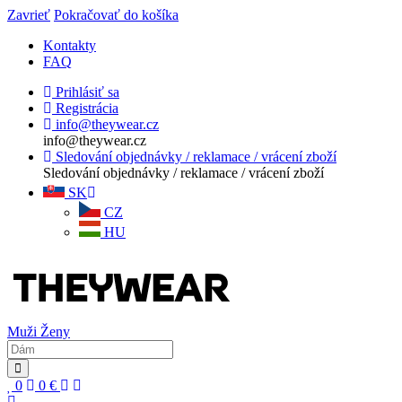
Zavrieť
Pokračovať do košíka
Kontakty
FAQ
Prihlásiť sa
Registrácia
info@theywear.cz
info@theywear.cz
Sledování objednávky / reklamace / vrácení zboží
Sledování objednávky / reklamace / vrácení zboží
SK
CZ
HU
Muži
Ženy
0
0
€