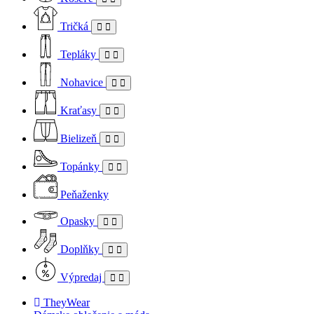
Tričká
Tepláky
Nohavice
Kraťasy
Bielizeň
Topánky
Peňaženky
Opasky
Doplňky
Výpredaj
TheyWear