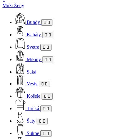
Muži
Ženy
Bundy
Kabáty
Svetre
Mikiny
Saká
Vesty
Košele
Tričká
Šaty
Sukne