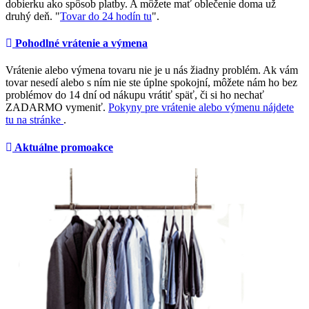
dobierku ako spôsob platby. A môžete mať oblečenie doma už
druhý deň. "
Tovar do 24 hodín tu
".
Pohodlné vrátenie a výmena
Vrátenie alebo výmena tovaru nie je u nás žiadny problém. Ak vám
tovar nesedí alebo s ním nie ste úplne spokojní, môžete nám ho bez
problémov do 14 dní od nákupu vrátiť späť, či si ho nechať
ZADARMO vymeniť.
Pokyny pre vrátenie alebo výmenu nájdete
tu na stránke
.
Aktuálne promoakce