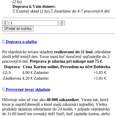
(2 ks)
Doprava k Vám domov:
Externý sklad (2 ks)
Zasielame do 4-7 pracovných dní
Pridať do košíka
Doprava a platba
Pri objednávke tovaru skladem
realizované do 11 hod.
odesíláme
zboží ještě tentýž den. Tovar musí byť doručený najčastejšie do 2
pracovných dní.
Preprava je zdarma pri nákupe nad 75 €
.
Doprava
Cena
Kartou online, Prevodom na účet
Dobierka
GLS
4.90 €
Zadarmo
+1.81 €
Zásilkovna
4.20 €
Zadarmo
+1.81 €
Preverené tovar skladom
Dôveruje nám už viac ako
48 000 zákazníkov
. Vieme tak, ktorý
tovar je najobľúbenejší a ktoré majú zákazníci najradšej. Všetky
produkty skladom odosielame do 24 hodín, v prípade objednávky
do 11:00 hneď ten rovnaký deň! Stačí, keď zaplatíte kartou, alebo