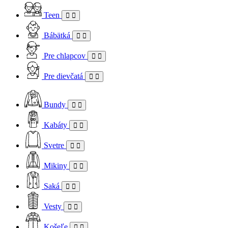
Teen
Bábätká
Pre chlapcov
Pre dievčatá
Bundy
Kabáty
Svetre
Mikiny
Saká
Vesty
Košeľe