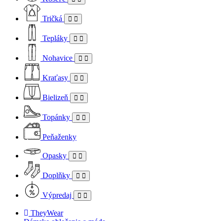
Tričká
Tepláky
Nohavice
Kraťasy
Bielizeň
Topánky
Peňaženky
Opasky
Doplňky
Výpredaj
TheyWear