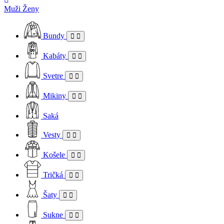
Muži
Ženy
Bundy
Kabáty
Svetre
Mikiny
Saká
Vesty
Košele
Tričká
Šaty
Sukne