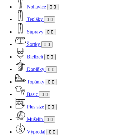
Nohavice
Tepláky
Súpravy
Šortky
Bielizeň
Doplňky
Topánky
Basic
Plus size
Mušelín
Výpredaj