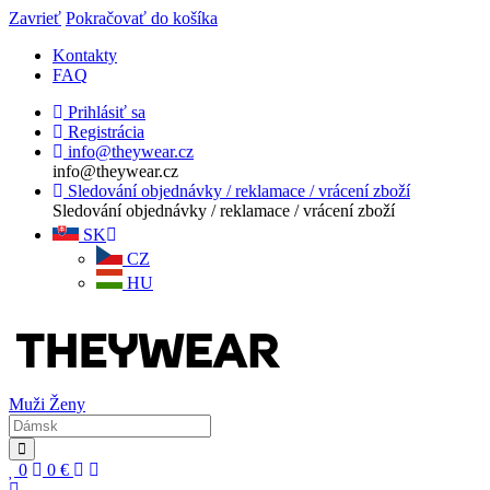
Zavrieť
Pokračovať do košíka
Kontakty
FAQ
Prihlásiť sa
Registrácia
info@theywear.cz
info@theywear.cz
Sledování objednávky / reklamace / vrácení zboží
Sledování objednávky / reklamace / vrácení zboží
SK
CZ
HU
Muži
Ženy
0
0
€