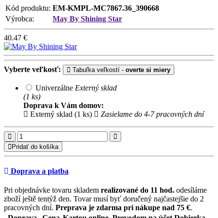
Kód produktu:
EM-KMPL-MC7867.36_390668
Výrobca:
May By Shining Star
40.47
€
Vyberte veľkosť:
Tabuľka veľkostí -
overte si miery
Univerzálne
Externý sklad
(1 ks)
Doprava k Vám domov:
Externý sklad (1 ks)
Zasielame do 4-7 pracovných dní
Pridať do košíka
Doprava a platba
Pri objednávke tovaru skladem
realizované do 11 hod.
odesíláme
zboží ještě tentýž den. Tovar musí byť doručený najčastejšie do 2
pracovných dní.
Preprava je zdarma pri nákupe nad 75 €
.
Doprava
Cena
Kartou online, Prevodom na účet
Dobierka