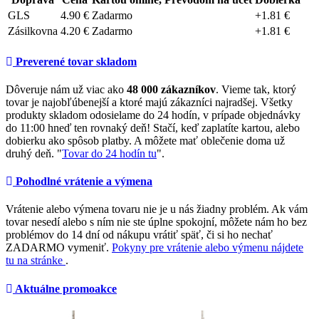
GLS
4.90 €
Zadarmo
+1.81 €
Zásilkovna
4.20 €
Zadarmo
+1.81 €
Preverené tovar skladom
Dôveruje nám už viac ako
48 000 zákazníkov
. Vieme tak, ktorý
tovar je najobľúbenejší a ktoré majú zákazníci najradšej. Všetky
produkty skladom odosielame do 24 hodín, v prípade objednávky
do 11:00 hneď ten rovnaký deň! Stačí, keď zaplatíte kartou, alebo
dobierku ako spôsob platby. A môžete mať oblečenie doma už
druhý deň. "
Tovar do 24 hodín tu
".
Pohodlné vrátenie a výmena
Vrátenie alebo výmena tovaru nie je u nás žiadny problém. Ak vám
tovar nesedí alebo s ním nie ste úplne spokojní, môžete nám ho bez
problémov do 14 dní od nákupu vrátiť späť, či si ho nechať
ZADARMO vymeniť.
Pokyny pre vrátenie alebo výmenu nájdete
tu na stránke
.
Aktuálne promoakce