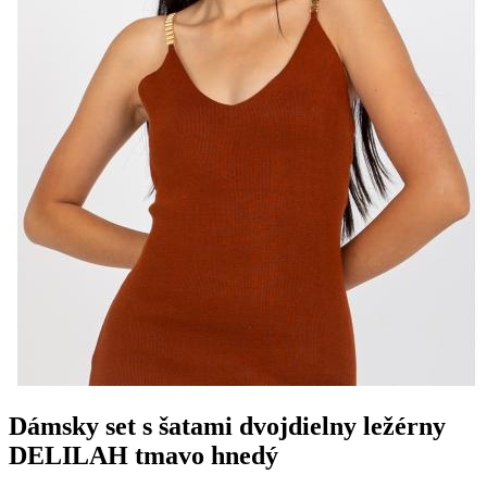
Dámsky set s šatami dvojdielny ležérny
DELILAH tmavo hnedý