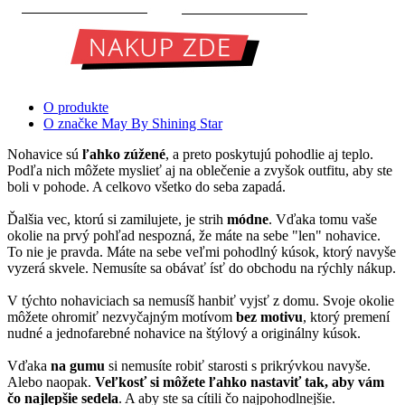
O produkte
O značke May By Shining Star
Nohavice sú
ľahko zúžené
, a preto poskytujú pohodlie aj teplo.
Podľa nich môžete myslieť aj na oblečenie a zvyšok outfitu, aby ste
boli v pohode. A celkovo všetko do seba zapadá.
Ďalšia vec, ktorú si zamilujete, je strih
módne
. Vďaka tomu vaše
okolie na prvý pohľad nespozná, že máte na sebe "len" nohavice.
To nie je pravda. Máte na sebe veľmi pohodlný kúsok, ktorý navyše
vyzerá skvele. Nemusíte sa obávať ísť do obchodu na rýchly nákup.
V týchto nohaviciach sa nemusíš hanbiť vyjsť z domu. Svoje okolie
môžete ohromiť nezvyčajným motívom
bez motivu
, ktorý premení
nudné a jednofarebné nohavice na štýlový a originálny kúsok.
Vďaka
na gumu
si nemusíte robiť starosti s prikrývkou navyše.
Alebo naopak.
Veľkosť si môžete ľahko nastaviť tak, aby vám
čo najlepšie sedela
. A aby ste sa cítili čo najpohodlnejšie.