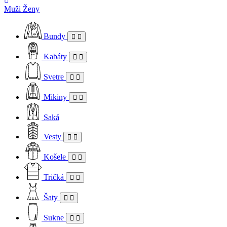
Muži
Ženy
Bundy
Kabáty
Svetre
Mikiny
Saká
Vesty
Košele
Tričká
Šaty
Sukne