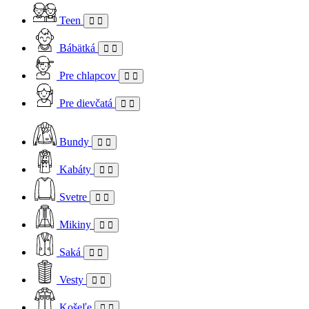
Teen
Bábätká
Pre chlapcov
Pre dievčatá
Bundy
Kabáty
Svetre
Mikiny
Saká
Vesty
Košeľe