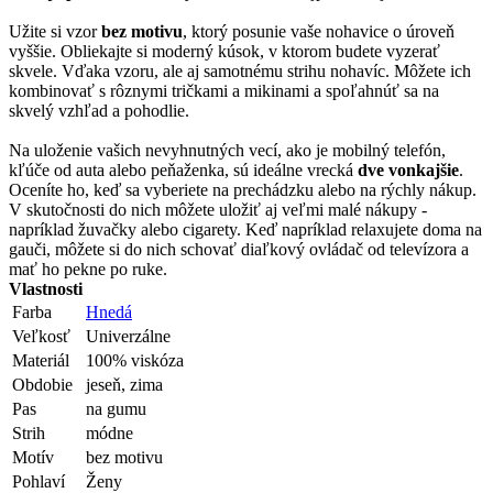
Užite si vzor
bez motivu
, ktorý posunie vaše nohavice o úroveň
vyššie. Obliekajte si moderný kúsok, v ktorom budete vyzerať
skvele. Vďaka vzoru, ale aj samotnému strihu nohavíc. Môžete ich
kombinovať s rôznymi tričkami a mikinami a spoľahnúť sa na
skvelý vzhľad a pohodlie.
Na uloženie vašich nevyhnutných vecí, ako je mobilný telefón,
kľúče od auta alebo peňaženka, sú ideálne vrecká
dve vonkajšie
.
Oceníte ho, keď sa vyberiete na prechádzku alebo na rýchly nákup.
V skutočnosti do nich môžete uložiť aj veľmi malé nákupy -
napríklad žuvačky alebo cigarety. Keď napríklad relaxujete doma na
gauči, môžete si do nich schovať diaľkový ovládač od televízora a
mať ho pekne po ruke.
Vlastnosti
Farba
Hnedá
Veľkosť
Univerzálne
Materiál
100% viskóza
Obdobie
jeseň, zima
Pas
na gumu
Strih
módne
Motív
bez motivu
Pohlaví
Ženy