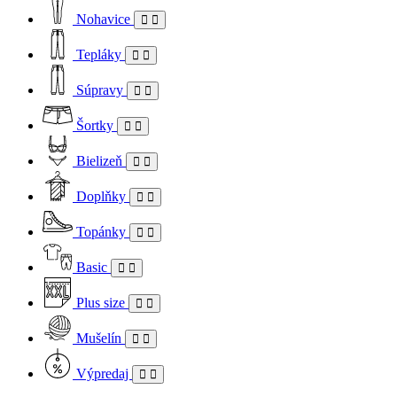
Nohavice
Tepláky
Súpravy
Šortky
Bielizeň
Doplňky
Topánky
Basic
Plus size
Mušelín
Výpredaj