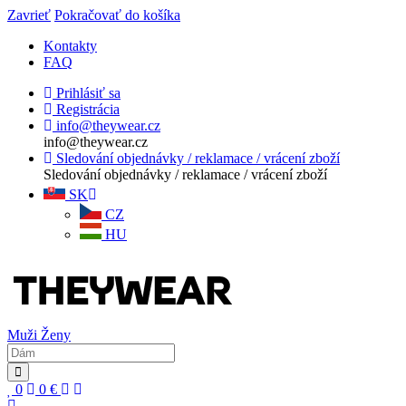
Zavrieť
Pokračovať do košíka
Kontakty
FAQ
Prihlásiť sa
Registrácia
info@theywear.cz
info@theywear.cz
Sledování objednávky / reklamace / vrácení zboží
Sledování objednávky / reklamace / vrácení zboží
SK
CZ
HU
Muži
Ženy
0
0
€