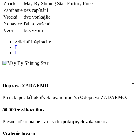
Značka
May By Shining Star, Factory Price
Zapínanie
bez zapínání
Vrecká
dve vonkajšie
Nohavice
ľahko zúžené
Vzor
bez vzoru
Zdieľať inšpiráciu:
Doprava ZADARMO
Pri nákupe akéhokoľvek tovaru
nad 75 €
doprava ZADARMO.
50 000 + zákazníkov
Presne toľko máme už našich
spokojných
zákazníkov.
Vrátenie tovaru