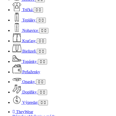
Tričká
Tepláky
Nohavice
Kraťasy
Bielizeň
Topánky
Peňaženky
Opasky
Doplňky
Výpredaj
TheyWear