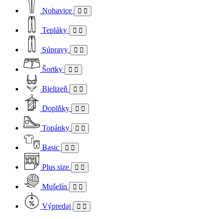
Nohavice
Tepláky
Súpravy
Šortky
Bielizeň
Doplňky
Topánky
Basic
Plus size
Mušelín
Výpredaj