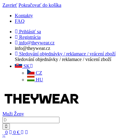
Zavrieť
Pokračovať do košíka
Kontakty
FAQ
Prihlásiť sa
Registrácia
info@theywear.cz
info@theywear.cz
Sledování objednávky / reklamace / vrácení zboží
Sledování objednávky / reklamace / vrácení zboží
SK
CZ
HU
Muži
Ženy
0
0
€