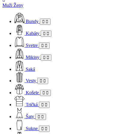
Muži
Ženy
Bundy
Kabáty
Svetre
Mikiny
Saká
Vesty
Košele
Tričká
Šaty
Sukne