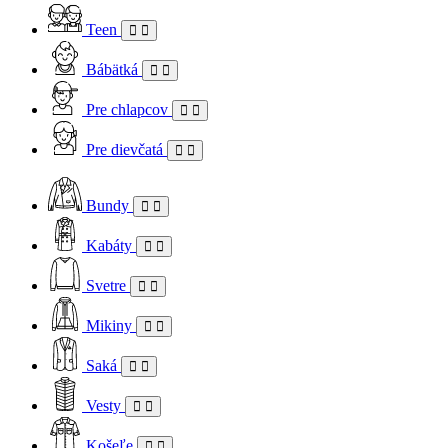
Teen
Bábätká
Pre chlapcov
Pre dievčatá
Bundy
Kabáty
Svetre
Mikiny
Saká
Vesty
Košeľe