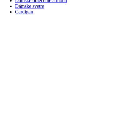
Dámske oblečenie a móda
Dámske svetre
Cardigan