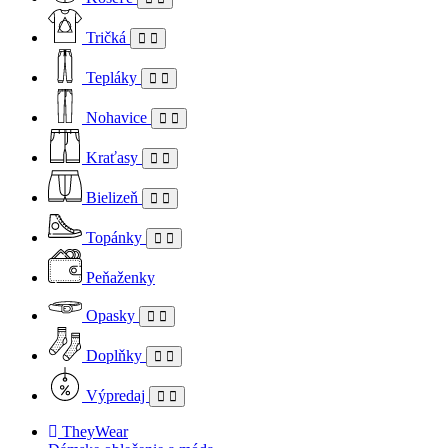
Tričká
Tepláky
Nohavice
Kraťasy
Bielizeň
Topánky
Peňaženky
Opasky
Doplňky
Výpredaj
TheyWear