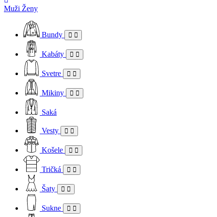
Muži
Ženy
Bundy
Kabáty
Svetre
Mikiny
Saká
Vesty
Košele
Tričká
Šaty
Sukne