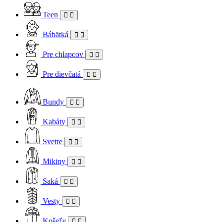
Teen
Bábätká
Pre chlapcov
Pre dievčatá
Bundy
Kabáty
Svetre
Mikiny
Saká
Vesty
Košeľe