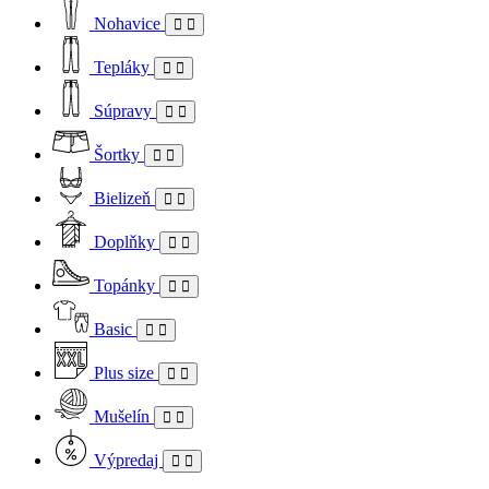
Nohavice
Tepláky
Súpravy
Šortky
Bielizeň
Doplňky
Topánky
Basic
Plus size
Mušelín
Výpredaj