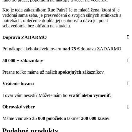
Kto je teda zákazníkom Rue Pairs? Je to mladá žena, ktorá si je
vedomá sama seba, je presvedčená o svojich silných stránkach a
potrebách; oblečenie dopĺňa jej osobnosť a dáva jej pocit
sebavedomia bez ohľadu na situáciu.
Doprava ZADARMO
Pri nákupe akéhokoľvek tovaru
nad 75 €
doprava ZADARMO.
50 000 + zákazníkov
Presne toľko máme už našich
spokojných
zákazníkov.
Vrátenie tovaru
Tovar vám nesedí? Môžete nám ho
vrátiť alebo vymeniť
.
Obrovský výber
Máme viac ako
35 000 položiek
a takmer
200 000 kusov
.
Podobné produkty