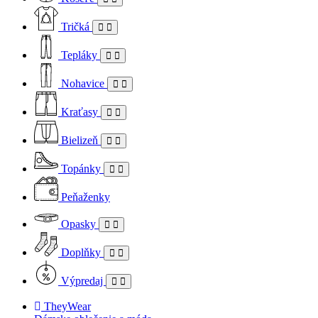
Tričká
Tepláky
Nohavice
Kraťasy
Bielizeň
Topánky
Peňaženky
Opasky
Doplňky
Výpredaj
TheyWear