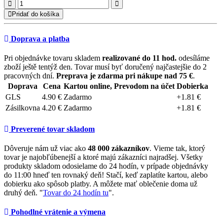
Pridať do košíka
Doprava a platba
Pri objednávke tovaru skladem
realizované do 11 hod.
odesíláme
zboží ještě tentýž den. Tovar musí byť doručený najčastejšie do 2
pracovných dní.
Preprava je zdarma pri nákupe nad 75 €
.
Doprava
Cena
Kartou online, Prevodom na účet
Dobierka
GLS
4.90 €
Zadarmo
+1.81 €
Zásilkovna
4.20 €
Zadarmo
+1.81 €
Preverené tovar skladom
Dôveruje nám už viac ako
48 000 zákazníkov
. Vieme tak, ktorý
tovar je najobľúbenejší a ktoré majú zákazníci najradšej. Všetky
produkty skladom odosielame do 24 hodín, v prípade objednávky
do 11:00 hneď ten rovnaký deň! Stačí, keď zaplatíte kartou, alebo
dobierku ako spôsob platby. A môžete mať oblečenie doma už
druhý deň. "
Tovar do 24 hodín tu
".
Pohodlné vrátenie a výmena