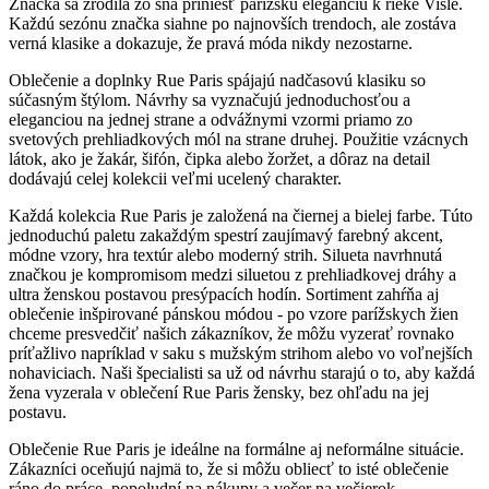
Značka sa zrodila zo sna priniesť parížsku eleganciu k rieke Visle.
Každú sezónu značka siahne po najnovších trendoch, ale zostáva
verná klasike a dokazuje, že pravá móda nikdy nezostarne.
Oblečenie a doplnky Rue Paris spájajú nadčasovú klasiku so
súčasným štýlom. Návrhy sa vyznačujú jednoduchosťou a
eleganciou na jednej strane a odvážnymi vzormi priamo zo
svetových prehliadkových mól na strane druhej. Použitie vzácnych
látok, ako je žakár, šifón, čipka alebo žoržet, a dôraz na detail
dodávajú celej kolekcii veľmi ucelený charakter.
Každá kolekcia Rue Paris je založená na čiernej a bielej farbe. Túto
jednoduchú paletu zakaždým spestrí zaujímavý farebný akcent,
módne vzory, hra textúr alebo moderný strih. Silueta navrhnutá
značkou je kompromisom medzi siluetou z prehliadkovej dráhy a
ultra ženskou postavou presýpacích hodín. Sortiment zahŕňa aj
oblečenie inšpirované pánskou módou - po vzore parížskych žien
chceme presvedčiť našich zákazníkov, že môžu vyzerať rovnako
príťažlivo napríklad v saku s mužským strihom alebo vo voľnejších
nohaviciach. Naši špecialisti sa už od návrhu starajú o to, aby každá
žena vyzerala v oblečení Rue Paris žensky, bez ohľadu na jej
postavu.
Oblečenie Rue Paris je ideálne na formálne aj neformálne situácie.
Zákazníci oceňujú najmä to, že si môžu obliecť to isté oblečenie
ráno do práce, popoludní na nákupy a večer na večierok.