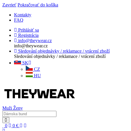
Zavrieť
Pokračovať do košíka
Kontakty
FAQ
Prihlásiť sa
Registrácia
info@theywear.cz
info@theywear.cz
Sledování objednávky / reklamace / vrácení zboží
Sledování objednávky / reklamace / vrácení zboží
SK
CZ
HU
Muži
Ženy
0
0
€