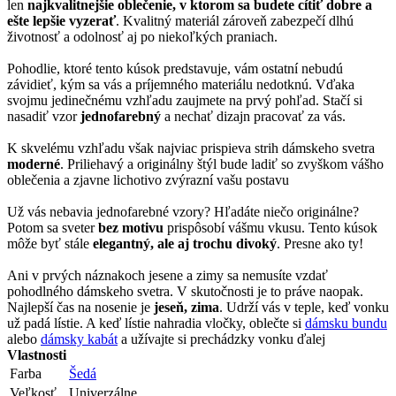
len
najkvalitnejšie oblečenie, v ktorom sa budete cítiť dobre a
ešte lepšie vyzerať
. Kvalitný materiál zároveň zabezpečí dlhú
životnosť a odolnosť aj po niekoľkých praniach.
Pohodlie, ktoré tento kúsok predstavuje, vám ostatní nebudú
závidieť, kým sa vás a príjemného materiálu nedotknú. Vďaka
svojmu jedinečnému vzhľadu zaujmete na prvý pohľad. Stačí si
nasadiť vzor
jednofarebný
a nechať dizajn pracovať za vás.
K skvelému vzhľadu však najviac prispieva strih dámskeho svetra
moderné
. Priliehavý a originálny štýl bude ladiť so zvyškom vášho
oblečenia a zjavne lichotivo zvýrazní vašu postavu
Už vás nebavia jednofarebné vzory? Hľadáte niečo originálne?
Potom sa sveter
bez motivu
prispôsobí vášmu vkusu. Tento kúsok
môže byť stále
elegantný, ale aj trochu divoký
. Presne ako ty!
Ani v prvých náznakoch jesene a zimy sa nemusíte vzdať
pohodlného dámskeho svetra. V skutočnosti je to práve naopak.
Najlepší čas na nosenie je
jeseň, zima
. Udrží vás v teple, keď vonku
už padá lístie. A keď lístie nahradia vločky, oblečte si
dámsku bundu
alebo
dámsky kabát
a užívajte si prechádzky vonku ďalej
Vlastnosti
Farba
Šedá
Veľkosť
Univerzálne