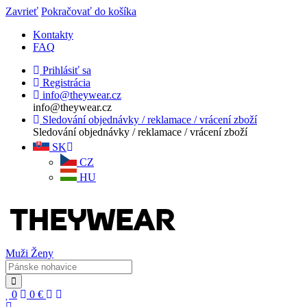
Zavrieť
Pokračovať do košíka
Kontakty
FAQ
Prihlásiť sa
Registrácia
info@theywear.cz
info@theywear.cz
Sledování objednávky / reklamace / vrácení zboží
Sledování objednávky / reklamace / vrácení zboží
SK
CZ
HU
Muži
Ženy
0
0
€