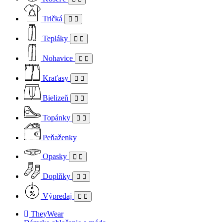
Tričká
Tepláky
Nohavice
Kraťasy
Bielizeň
Topánky
Peňaženky
Opasky
Doplňky
Výpredaj
TheyWear