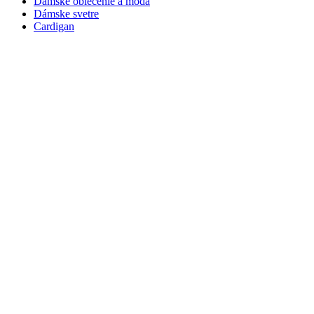
Dámske oblečenie a móda
Dámske svetre
Cardigan