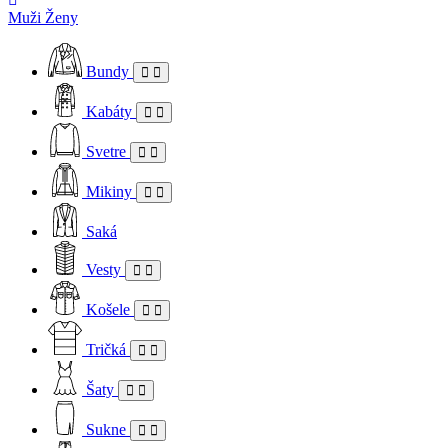
Muži
Ženy
Bundy
Kabáty
Svetre
Mikiny
Saká
Vesty
Košele
Tričká
Šaty
Sukne