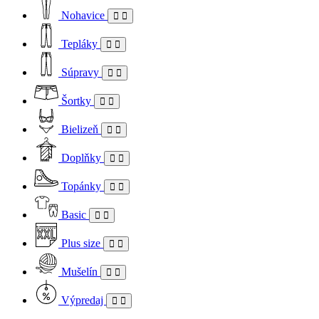
Nohavice
Tepláky
Súpravy
Šortky
Bielizeň
Doplňky
Topánky
Basic
Plus size
Mušelín
Výpredaj