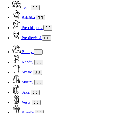
Teen
Bábätká
Pre chlapcov
Pre dievčatá
Bundy
Kabáty
Svetre
Mikiny
Saká
Vesty
Košeľe