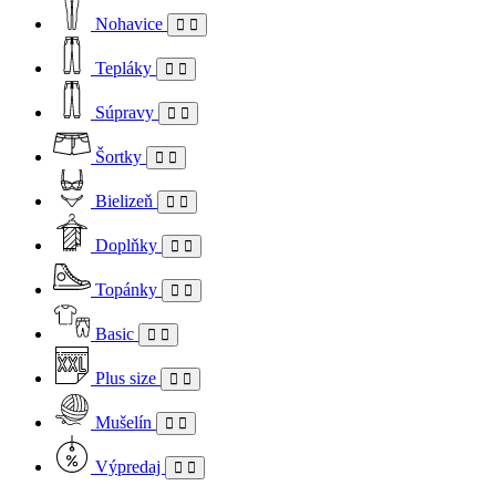
Nohavice
Tepláky
Súpravy
Šortky
Bielizeň
Doplňky
Topánky
Basic
Plus size
Mušelín
Výpredaj