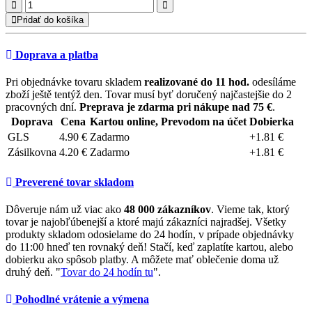
Pridať do košíka
Doprava a platba
Pri objednávke tovaru skladem
realizované do 11 hod.
odesíláme
zboží ještě tentýž den. Tovar musí byť doručený najčastejšie do 2
pracovných dní.
Preprava je zdarma pri nákupe nad 75 €
.
Doprava
Cena
Kartou online, Prevodom na účet
Dobierka
GLS
4.90 €
Zadarmo
+1.81 €
Zásilkovna
4.20 €
Zadarmo
+1.81 €
Preverené tovar skladom
Dôveruje nám už viac ako
48 000 zákazníkov
. Vieme tak, ktorý
tovar je najobľúbenejší a ktoré majú zákazníci najradšej. Všetky
produkty skladom odosielame do 24 hodín, v prípade objednávky
do 11:00 hneď ten rovnaký deň! Stačí, keď zaplatíte kartou, alebo
dobierku ako spôsob platby. A môžete mať oblečenie doma už
druhý deň. "
Tovar do 24 hodín tu
".
Pohodlné vrátenie a výmena