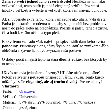
Žena vo svetri jednoducho vyzerá skvele!
Nezáleží na tom, akú
veľkosť nosí, tento outfit jej dodá elegantný vzhľad. Pozrite si
tabuľku veľkostí a vyberte si veľkosť, ktorá vám najviac vyhovuje.
Ak si vyberiete extra farbu, ktorá vám sadne ako uliata, vyhrali ste.
Farba je dostatočne moderná na to, aby ste ju mohli bez problémov
nosiť do práce alebo na prechádzku. Pozrite si paletu farieb a zistite,
či sa hodí k vašim očiam a typu pleti.
K skvelému vzhľadu však najviac prispieva strih dámskeho svetra
pohodlný
. Priliehavý a originálny štýl bude ladiť so zvyškom vášho
oblečenia a zjavne lichotivo zvýrazní vašu postavu
O dobrý pocit a najmä teplo sa stará
dlouhý rukáv
, bez ktorých by
to nebolo ono.
Už vás nebavia jednofarebné vzory? Hľadáte niečo originálne?
Potom sa sveter
s potlačou
prispôsobí vášmu vkusu. Tento kúsok
môže byť stále
elegantný, ale aj trochu divoký
. Presne ako ty!
Vlastnosti
Farba
Oranžová
Veľkosť
Univerzálne
Materiál
57% akryl, 29% polyamid, 7% vlna, 7% viskóza
Obdobie
jeseň, zima