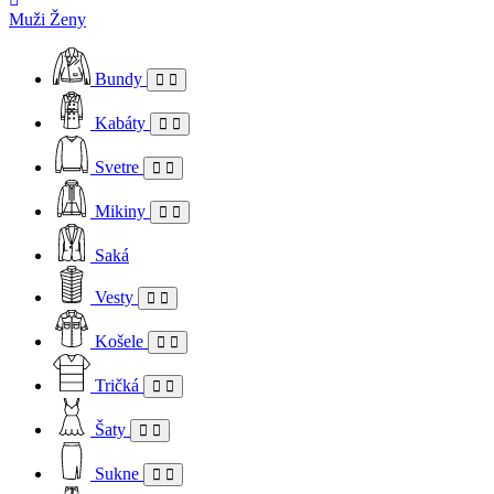
Muži
Ženy
Bundy
Kabáty
Svetre
Mikiny
Saká
Vesty
Košele
Tričká
Šaty
Sukne