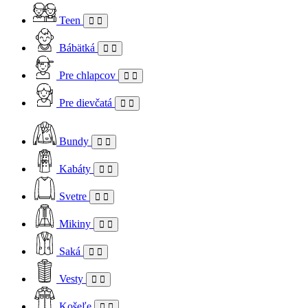
Teen
Bábätká
Pre chlapcov
Pre dievčatá
Bundy
Kabáty
Svetre
Mikiny
Saká
Vesty
Košeľe