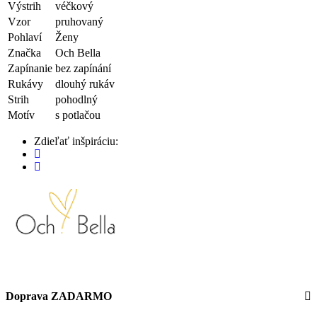
Výstrih
véčkový
Vzor
pruhovaný
Pohlaví
Ženy
Značka
Och Bella
Zapínanie
bez zapínání
Rukávy
dlouhý rukáv
Strih
pohodlný
Motív
s potlačou
Zdieľať inšpiráciu:
Doprava ZADARMO