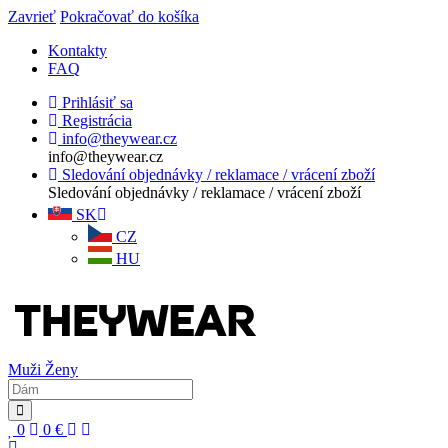
Zavrieť
Pokračovať do košíka
Kontakty
FAQ
Prihlásiť sa
Registrácia
info@theywear.cz
info@theywear.cz
Sledování objednávky / reklamace / vrácení zboží
Sledování objednávky / reklamace / vrácení zboží
SK
CZ
HU
Muži
Ženy
0
0
€