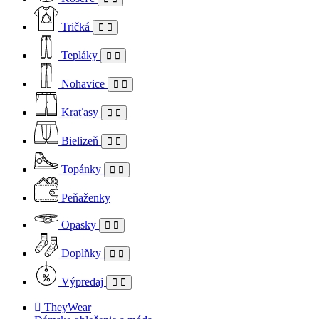
Tričká
Tepláky
Nohavice
Kraťasy
Bielizeň
Topánky
Peňaženky
Opasky
Doplňky
Výpredaj
TheyWear