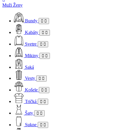
Muži
Ženy
Bundy
Kabáty
Svetre
Mikiny
Saká
Vesty
Košele
Tričká
Šaty
Sukne