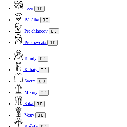
Teen
Bábätká
Pre chlapcov
Pre dievčatá
Bundy
Kabáty
Svetre
Mikiny
Saká
Vesty
Košeľe