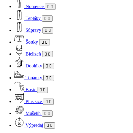
Nohavice
Tepláky
Súpravy
Šortky
Bielizeň
Doplňky
Topánky
Basic
Plus size
Mušelín
Výpredaj