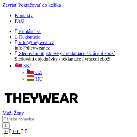
Zavrieť
Pokračovať do košíka
Kontakty
FAQ
Prihlásiť sa
Registrácia
info@theywear.cz
info@theywear.cz
Sledování objednávky / reklamace / vrácení zboží
Sledování objednávky / reklamace / vrácení zboží
SK
CZ
HU
Muži
Ženy
0
0
€