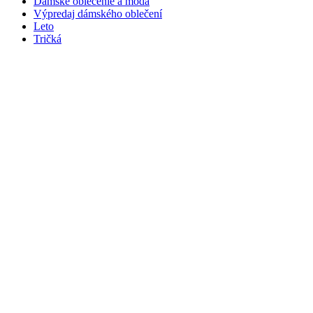
Dámske oblečenie a móda
Výpredaj dámského oblečení
Leto
Tričká