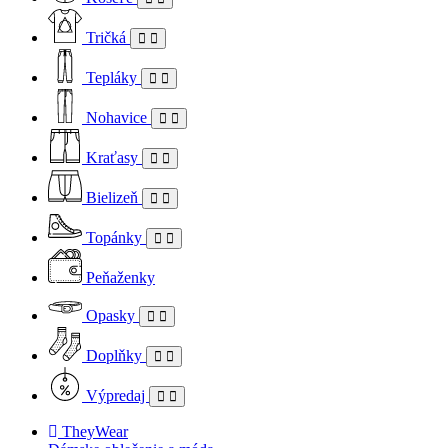
Tričká
Tepláky
Nohavice
Kraťasy
Bielizeň
Topánky
Peňaženky
Opasky
Doplňky
Výpredaj
TheyWear