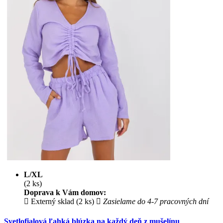
L/XL
(2 ks)
Doprava k Vám domov:
Externý sklad (2 ks)
Zasielame do 4-7 pracovných dní
Svetlofialová ľahká blúzka na každý deň z mušelínu