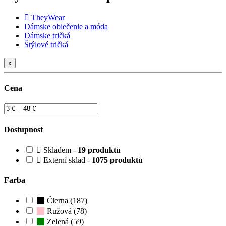
TheyWear
Dámske oblečenie a móda
Dámske tričká
Štýlové tričká
x
Cena
Dostupnost
Skladem -
19 produktů
Externí sklad -
1075 produktů
Farba
Čierna (187)
Ružová (78)
Zelená (59)