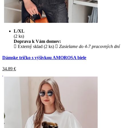
L/XL
(2 ks)
Doprava k Vám domov:
Externý sklad (2 ks)
Zasielame do 4-7 pracovných dní
Dámske tričko s výšivkou AMOROSA biele
34.89
€