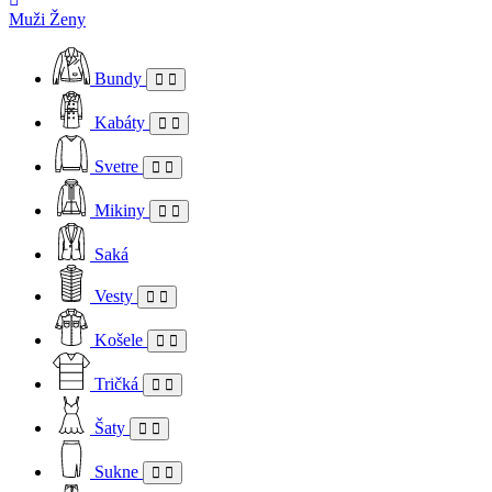
Muži
Ženy
Bundy
Kabáty
Svetre
Mikiny
Saká
Vesty
Košele
Tričká
Šaty
Sukne