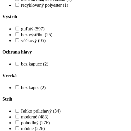
recyklovaný polyester (1)
Výstrih
guľatý (597)
bez výstřihu (25)
véčkový (95)
Ochrana hlavy
bez kapuce (2)
Vrecká
bez kapes (2)
Strih
ľahko priliehavý (34)
moderné (483)
pohodlný (276)
módne (226)