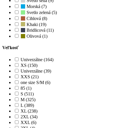
Svetlo šedá (9)
Morská (7)
Svetlo zelená (5)
Cihlová (8)
Khaki (19)
Bridlicová (11)
Olivová (1)
Veľkosť
Univerzálne (164)
XS (150)
Univerzálne (39)
XXS (21)
one size S/M (6)
85 (1)
S (511)
M (325)
L (389)
XL (238)
2XL (34)
XXL (6)