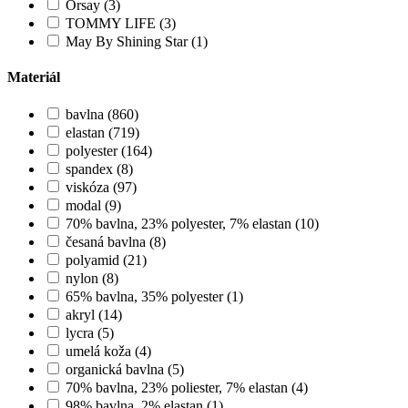
Orsay (3)
TOMMY LIFE (3)
May By Shining Star (1)
Materiál
bavlna (860)
elastan (719)
polyester (164)
spandex (8)
viskóza (97)
modal (9)
70% bavlna, 23% polyester, 7% elastan (10)
česaná bavlna (8)
polyamid (21)
nylon (8)
65% bavlna, 35% polyester (1)
akryl (14)
lycra (5)
umelá koža (4)
organická bavlna (5)
70% bavlna, 23% poliester, 7% elastan (4)
98% bavlna, 2% elastan (1)