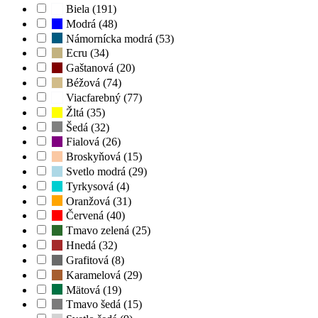
Biela (191)
Modrá (48)
Námornícka modrá (53)
Ecru (34)
Gaštanová (20)
Béžová (74)
Viacfarebný (77)
Žltá (35)
Šedá (32)
Fialová (26)
Broskyňová (15)
Svetlo modrá (29)
Tyrkysová (4)
Oranžová (31)
Červená (40)
Tmavo zelená (25)
Hnedá (32)
Grafitová (8)
Karamelová (29)
Mätová (19)
Tmavo šedá (15)