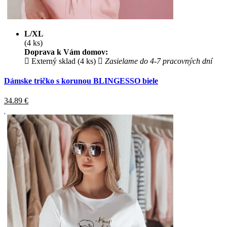
L/XL
(4 ks)
Doprava k Vám domov:
Externý sklad (4 ks)
Zasielame do 4-7 pracovných dní
Dámske tričko s korunou BLINGESSO biele
34.89
€