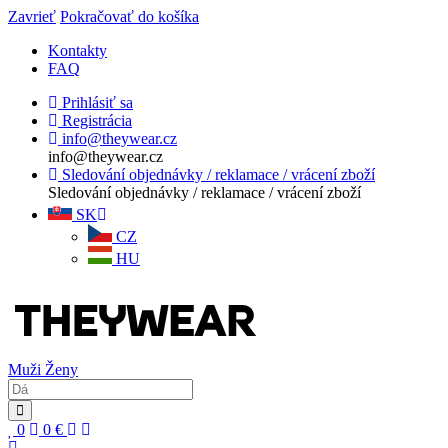
Zavrieť
Pokračovať do košíka
Kontakty
FAQ
Prihlásiť sa
Registrácia
info@theywear.cz
info@theywear.cz
Sledování objednávky / reklamace / vrácení zboží
Sledování objednávky / reklamace / vrácení zboží
SK
CZ
HU
Muži
Ženy
0
0
€