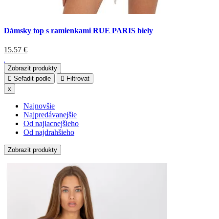
Dámsky top s ramienkami RUE PARIS biely
15.57
€
Zobrazit produkty
Seřadit podle
Filtrovat
x
Najnovšie
Najpredávanejšie
Od najlacnejšieho
Od najdrahšieho
Zobrazit produkty