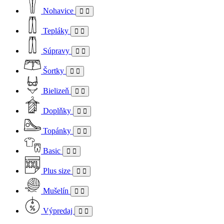
Nohavice
Tepláky
Súpravy
Šortky
Bielizeň
Doplňky
Topánky
Basic
Plus size
Mušelín
Výpredaj