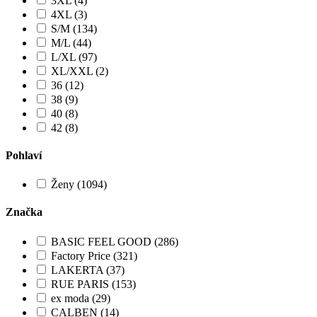
3XL (4)
4XL (3)
S/M (134)
M/L (44)
L/XL (97)
XL/XXL (2)
36 (12)
38 (9)
40 (8)
42 (8)
Pohlaví
Ženy (1094)
Značka
BASIC FEEL GOOD (286)
Factory Price (321)
LAKERTA (37)
RUE PARIS (153)
ex moda (29)
CALBEN (14)