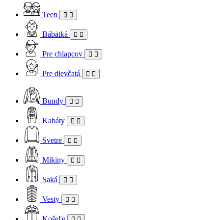
Teen
Bábätká
Pre chlapcov
Pre dievčatá
Bundy
Kabáty
Svetre
Mikiny
Saká
Vesty
Košeľe