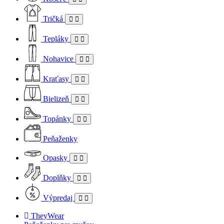
Tričká
Tepláky
Nohavice
Kraťasy
Bielizeň
Topánky
Peňaženky
Opasky
Doplňky
Výpredaj
TheyWear