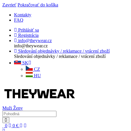
Zavrieť
Pokračovať do košíka
Kontakty
FAQ
Prihlásiť sa
Registrácia
info@theywear.cz
info@theywear.cz
Sledování objednávky / reklamace / vrácení zboží
Sledování objednávky / reklamace / vrácení zboží
SK
CZ
HU
Muži
Ženy
0
0
€