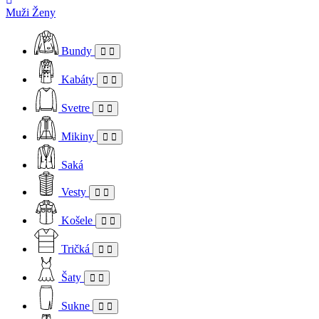
Muži
Ženy
Bundy
Kabáty
Svetre
Mikiny
Saká
Vesty
Košele
Tričká
Šaty
Sukne