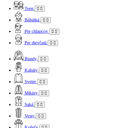
Teen
Bábätká
Pre chlapcov
Pre dievčatá
Bundy
Kabáty
Svetre
Mikiny
Saká
Vesty
Košeľe