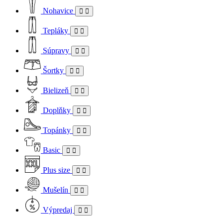
Nohavice
Tepláky
Súpravy
Šortky
Bielizeň
Doplňky
Topánky
Basic
Plus size
Mušelín
Výpredaj