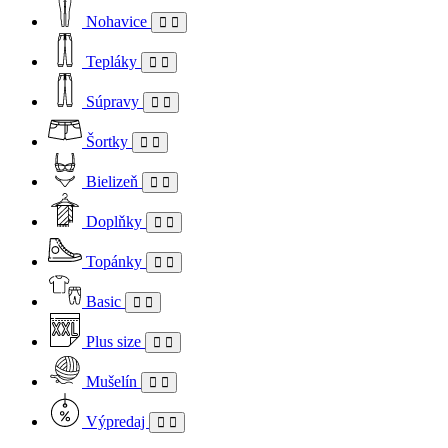
Nohavice
Tepláky
Súpravy
Šortky
Bielizeň
Doplňky
Topánky
Basic
Plus size
Mušelín
Výpredaj