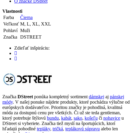
O značke DStreet
Vlastnosti
Farba
Čierna
Veľkosť
M, L, XL, XXL
Pohlaví
Muži
Značka
DSTREET
Zdieľať inšpiráciu:
Značka
DStreet
ponúka kompletný sortiment
dámskej
aj
pánskej
módy
. V našej ponuke nájdete produkty, ktoré pochádza výlučne od
európskych dodávateľov. Prioritou značky je pohodlná, kvalitná
móda za dostupnú cenu pre všetkých. Či už ste teda gentleman,
ktorý potrebuje štýlovú
bundu
,
kabát
,
sako
,
košeľu
či
nohavice
u
DStreet si vyberiete. Značka tiež myslí na športujúcich, ktorí
hľadajú pohodlné
tepláky
,
tričká
,
teplákovú súpravu
alebo len