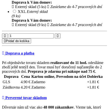
Doprava k Vám domov:
Externý sklad (5 ks)
Zasielame do 4-7 pracovných dní
XXL
Externý sklad
(9 ks)
Doprava k Vám domov:
Externý sklad (9 ks)
Zasielame do 4-7 pracovných dní
Pridať do košíka
Doprava a platba
Pri objednávke tovaru skladem
realizované do 11 hod.
odesíláme
zboží ještě tentýž den. Tovar musí byť doručený najčastejšie do 2
pracovných dní.
Preprava je zdarma pri nákupe nad 75 €
.
Doprava
Cena
Kartou online, Prevodom na účet
Dobierka
GLS
4.90 €
Zadarmo
+1.81 €
Zásilkovna
4.20 €
Zadarmo
+1.81 €
Preverené tovar skladom
Dôveruje nám už viac ako
48 000 zákazníkov
. Vieme tak, ktorý