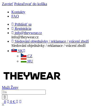
Zavrieť
Pokračovať do košíka
Kontakty
FAQ
Prihlásiť sa
Registrácia
info@theywear.cz
info@theywear.cz
Sledování objednávky / reklamace / vrácení zboží
Sledování objednávky / reklamace / vrácení zboží
SK
CZ
HU
Muži
Ženy
0
0
€