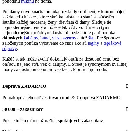
pohodlnú
mikinu
na doma.
Pre dámy novo značka ponúka rozsiahly sortiment, v ktorom nájde
každá veľa kúskov, ktoré skrátka pristane a stanú sa súčasťou
šatníka každej modernej ženy, dievčatá či dámy. Sleduje tie
najmodernejšie trendy a môžete tak vždy voliť medzi tými
najmodernejšími módnymi kúskami medzi ktoré patrí ponuka
dámskych
kabátov
,
búnd
,
viest
,
svetrov
a tiež
šiat
. Pre športovo
založených ponúka vybavenie do fitka ako sú
legíny
a
teplákové
súpravy
.
Každý si tak môže zvoliť dokonalý outfit za dostupnú cenu bez
ohľadu na jeho štýl, vek či záujmy. DStreet je synonymom kvalitnej
módy za dostupnú cenu pre všetkých, ktorí milujú módu.
Doprava ZADARMO
Pri nákupe akéhokoľvek tovaru
nad 75 €
doprava ZADARMO.
50 000 + zákazníkov
Presne toľko máme už našich
spokojných
zákazníkov.