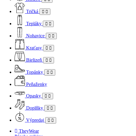
Tričká
Tepláky
Nohavice
Kraťasy
Bielizeň
Topánky
Peňaženky
Opasky
Doplňky
Výpredaj
TheyWear