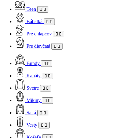
Teen
Bábätká
Pre chlapcov
Pre dievčatá
Bundy
Kabáty
Svetre
Mikiny
Saká
Vesty
Košeľe