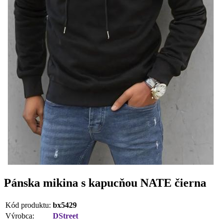
Pánska mikina s kapucňou NATE čierna
Kód produktu:
bx5429
Výrobca:
DStreet