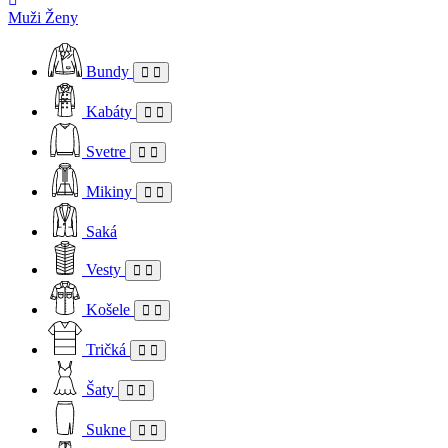
Muži
Ženy
Bundy
Kabáty
Svetre
Mikiny
Saká
Vesty
Košele
Tričká
Šaty
Sukne