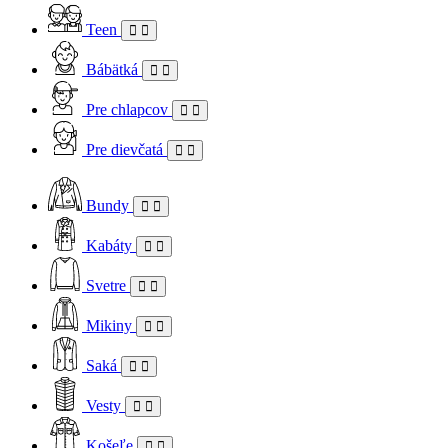
Teen
Bábätká
Pre chlapcov
Pre dievčatá
Bundy
Kabáty
Svetre
Mikiny
Saká
Vesty
Košeľe