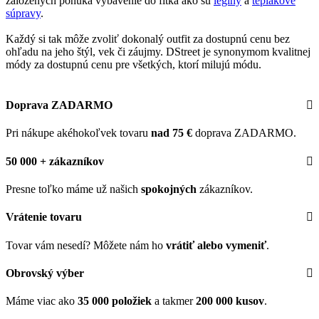
založených ponúka vybavenie do fitka ako sú
legíny
a
teplákové
súpravy
.
Každý si tak môže zvoliť dokonalý outfit za dostupnú cenu bez
ohľadu na jeho štýl, vek či záujmy. DStreet je synonymom kvalitnej
módy za dostupnú cenu pre všetkých, ktorí milujú módu.
Doprava ZADARMO
Pri nákupe akéhokoľvek tovaru
nad 75 €
doprava ZADARMO.
50 000 + zákazníkov
Presne toľko máme už našich
spokojných
zákazníkov.
Vrátenie tovaru
Tovar vám nesedí? Môžete nám ho
vrátiť alebo vymeniť
.
Obrovský výber
Máme viac ako
35 000 položiek
a takmer
200 000 kusov
.