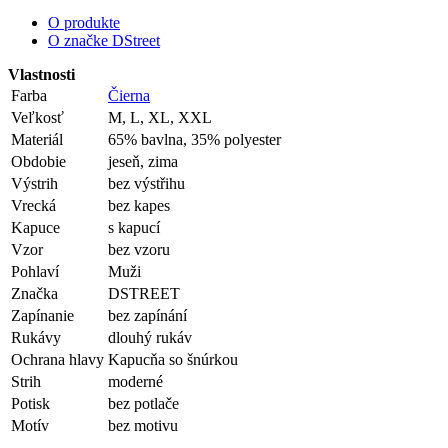
O produkte
O značke DStreet
Vlastnosti
Farba
Čierna
Veľkosť
M, L, XL, XXL
Materiál
65% bavlna, 35% polyester
Obdobie
jeseň, zima
Výstrih
bez výstřihu
Vrecká
bez kapes
Kapuce
s kapucí
Vzor
bez vzoru
Pohlaví
Muži
Značka
DSTREET
Zapínanie
bez zapínání
Rukávy
dlouhý rukáv
Ochrana hlavy
Kapucňa so šnúrkou
Strih
moderné
Potisk
bez potlače
Motív
bez motivu