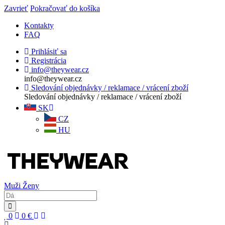
Zavrieť
Pokračovať do košíka
Kontakty
FAQ
Prihlásiť sa
Registrácia
info@theywear.cz
info@theywear.cz
Sledování objednávky / reklamace / vrácení zboží
Sledování objednávky / reklamace / vrácení zboží
SK
CZ
HU
Muži
Ženy
0
0
€