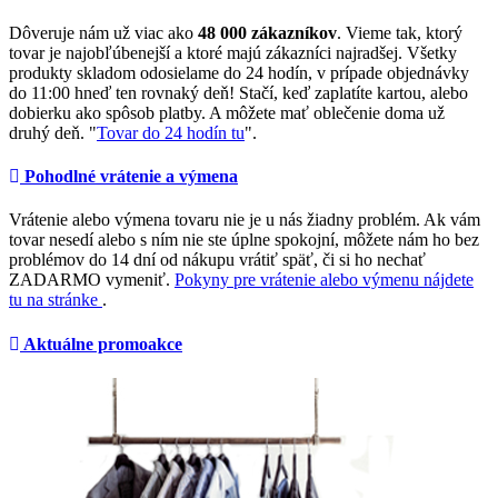
Dôveruje nám už viac ako
48 000 zákazníkov
. Vieme tak, ktorý
tovar je najobľúbenejší a ktoré majú zákazníci najradšej. Všetky
produkty skladom odosielame do 24 hodín, v prípade objednávky
do 11:00 hneď ten rovnaký deň! Stačí, keď zaplatíte kartou, alebo
dobierku ako spôsob platby. A môžete mať oblečenie doma už
druhý deň. "
Tovar do 24 hodín tu
".
Pohodlné vrátenie a výmena
Vrátenie alebo výmena tovaru nie je u nás žiadny problém. Ak vám
tovar nesedí alebo s ním nie ste úplne spokojní, môžete nám ho bez
problémov do 14 dní od nákupu vrátiť späť, či si ho nechať
ZADARMO vymeniť.
Pokyny pre vrátenie alebo výmenu nájdete
tu na stránke
.
Aktuálne promoakce