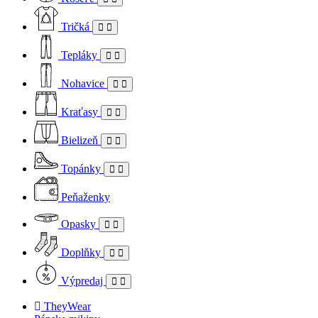
Tričká
Tepláky
Nohavice
Kraťasy
Bielizeň
Topánky
Peňaženky
Opasky
Doplňky
Výpredaj
TheyWear