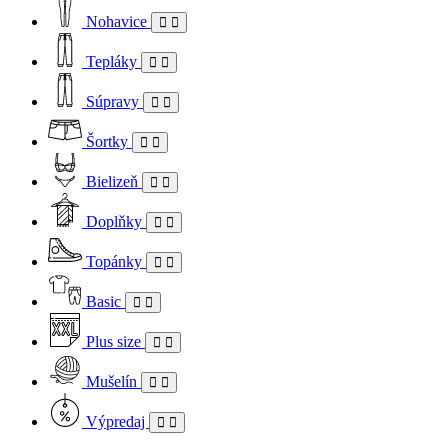
Nohavice
Tepláky
Súpravy
Šortky
Bielizeň
Doplňky
Topánky
Basic
Plus size
Mušelín
Výpredaj