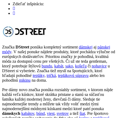
Zdieľať inšpiráciu:
Značka
DStreet
ponúka kompletný sortiment
dámskej
aj
pánskej
módy
. V našej ponuke nájdete produkty, ktoré pochádza výlučne od
európskych dodávateľov. Prioritou značky je pohodlná, kvalitná
móda za dostupnú cenu pre všetkých. Či už ste teda gentleman,
ktorý potrebuje štýlovú
bundu
,
kabát
,
sako
,
košeľu
či
nohavice
u
DStreet si vyberiete. Značka tiež myslí na športujúcich, ktorí
hľadajú pohodlné
tepláky
,
tričká
,
teplákovú súpravu
alebo len
pohodlnú
mikinu
na doma.
Pre dámy novo značka ponúka rozsiahly sortiment, v ktorom nájde
každá veľa kúskov, ktoré skrátka pristane a stanú sa súčasťou
šatníka každej modernej ženy, dievčatá či dámy. Sleduje tie
najmodernejšie trendy a môžete tak vždy voliť medzi tými
najmodernejšími módnymi kúskami medzi ktoré patrí ponuka
dámskych
kabátov
,
búnd
,
viest
,
svetrov
a tiež
šiat
. Pre športovo