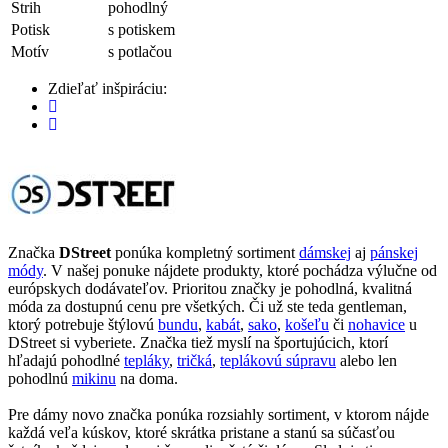
Strih
pohodlný
Potisk
s potiskem
Motív
s potlačou
Zdieľať inšpiráciu:
Značka
DStreet
ponúka kompletný sortiment
dámskej
aj
pánskej
módy
. V našej ponuke nájdete produkty, ktoré pochádza výlučne od
európskych dodávateľov. Prioritou značky je pohodlná, kvalitná
móda za dostupnú cenu pre všetkých. Či už ste teda gentleman,
ktorý potrebuje štýlovú
bundu
,
kabát
,
sako
,
košeľu
či
nohavice
u
DStreet si vyberiete. Značka tiež myslí na športujúcich, ktorí
hľadajú pohodlné
tepláky
,
tričká
,
teplákovú súpravu
alebo len
pohodlnú
mikinu
na doma.
Pre dámy novo značka ponúka rozsiahly sortiment, v ktorom nájde
každá veľa kúskov, ktoré skrátka pristane a stanú sa súčasťou