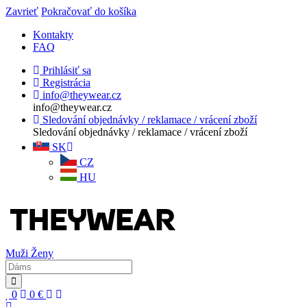
Zavrieť
Pokračovať do košíka
Kontakty
FAQ
Prihlásiť sa
Registrácia
info@theywear.cz
info@theywear.cz
Sledování objednávky / reklamace / vrácení zboží
Sledování objednávky / reklamace / vrácení zboží
SK
CZ
HU
Muži
Ženy
0
0
€