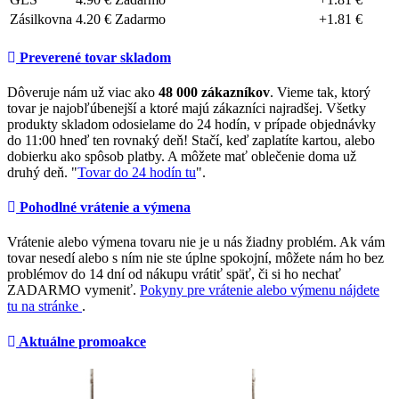
Zásilkovna
4.20 €
Zadarmo
+1.81 €
Preverené tovar skladom
Dôveruje nám už viac ako
48 000 zákazníkov
. Vieme tak, ktorý
tovar je najobľúbenejší a ktoré majú zákazníci najradšej. Všetky
produkty skladom odosielame do 24 hodín, v prípade objednávky
do 11:00 hneď ten rovnaký deň! Stačí, keď zaplatíte kartou, alebo
dobierku ako spôsob platby. A môžete mať oblečenie doma už
druhý deň. "
Tovar do 24 hodín tu
".
Pohodlné vrátenie a výmena
Vrátenie alebo výmena tovaru nie je u nás žiadny problém. Ak vám
tovar nesedí alebo s ním nie ste úplne spokojní, môžete nám ho bez
problémov do 14 dní od nákupu vrátiť späť, či si ho nechať
ZADARMO vymeniť.
Pokyny pre vrátenie alebo výmenu nájdete
tu na stránke
.
Aktuálne promoakce