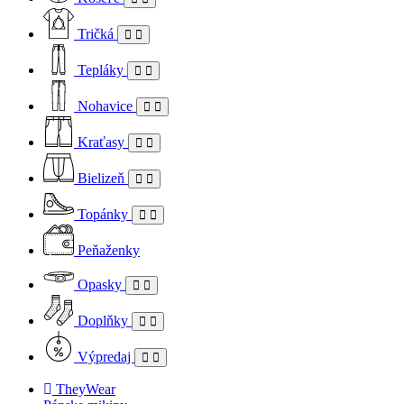
Tričká
Tepláky
Nohavice
Kraťasy
Bielizeň
Topánky
Peňaženky
Opasky
Doplňky
Výpredaj
TheyWear