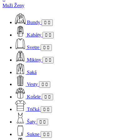
Muži
Ženy
Bundy
Kabáty
Svetre
Mikiny
Saká
Vesty
Košele
Tričká
Šaty
Sukne