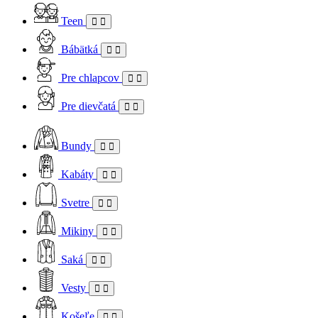
Teen
Bábätká
Pre chlapcov
Pre dievčatá
Bundy
Kabáty
Svetre
Mikiny
Saká
Vesty
Košeľe