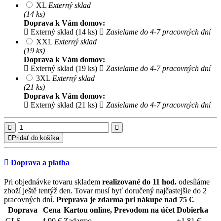
XL
Externý sklad
(14 ks)
Doprava k Vám domov:
Externý sklad (14 ks)
Zasielame do 4-7 pracovných dní
XXL
Externý sklad
(19 ks)
Doprava k Vám domov:
Externý sklad (19 ks)
Zasielame do 4-7 pracovných dní
3XL
Externý sklad
(21 ks)
Doprava k Vám domov:
Externý sklad (21 ks)
Zasielame do 4-7 pracovných dní
Pridať do košíka
Doprava a platba
Pri objednávke tovaru skladem
realizované do 11 hod.
odesíláme
zboží ještě tentýž den. Tovar musí byť doručený najčastejšie do 2
pracovných dní.
Preprava je zdarma pri nákupe nad 75 €
.
Doprava
Cena
Kartou online, Prevodom na účet
Dobierka
GLS
4.90 €
Zadarmo
+1.81 €