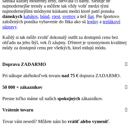
šatníka každej modernej ženy, dievčatá či dámy. Sleduje tie
najmodernejšie trendy a môžete tak vždy voliť medzi tými
najmodernejšími módnymi kúskami medzi ktoré patrí ponuka
dámskych
kabátov
,
búnd
,
viest
,
svetrov
a tiež
šiat
. Pre športovo
založených ponúka vybavenie do fitka ako sú
legíny
a
teplákové
súpravy
.
Každý si tak môže zvoliť dokonalý outfit za dostupnú cenu bez
ohľadu na jeho štýl, vek či záujmy. DStreet je synonymom kvalitnej
módy za dostupnú cenu pre všetkých, ktorí milujú módu.
Doprava ZADARMO
Pri nákupe akéhokoľvek tovaru
nad 75 €
doprava ZADARMO.
50 000 + zákazníkov
Presne toľko máme už našich
spokojných
zákazníkov.
Vrátenie tovaru
Tovar vám nesedí? Môžete nám ho
vrátiť alebo vymeniť
.