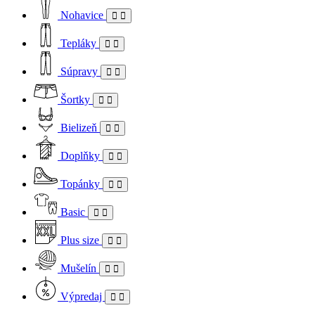
Nohavice
Tepláky
Súpravy
Šortky
Bielizeň
Doplňky
Topánky
Basic
Plus size
Mušelín
Výpredaj