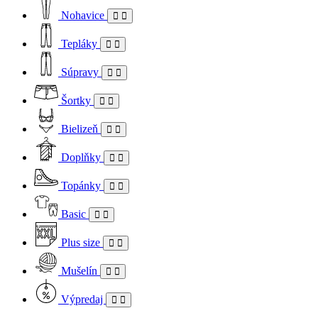
Nohavice
Tepláky
Súpravy
Šortky
Bielizeň
Doplňky
Topánky
Basic
Plus size
Mušelín
Výpredaj