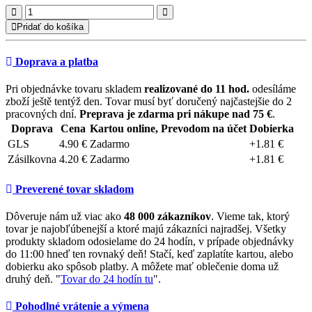
Pridať do košíka
Doprava a platba
Pri objednávke tovaru skladem
realizované do 11 hod.
odesíláme
zboží ještě tentýž den. Tovar musí byť doručený najčastejšie do 2
pracovných dní.
Preprava je zdarma pri nákupe nad 75 €
.
Doprava
Cena
Kartou online, Prevodom na účet
Dobierka
GLS
4.90 €
Zadarmo
+1.81 €
Zásilkovna
4.20 €
Zadarmo
+1.81 €
Preverené tovar skladom
Dôveruje nám už viac ako
48 000 zákazníkov
. Vieme tak, ktorý
tovar je najobľúbenejší a ktoré majú zákazníci najradšej. Všetky
produkty skladom odosielame do 24 hodín, v prípade objednávky
do 11:00 hneď ten rovnaký deň! Stačí, keď zaplatíte kartou, alebo
dobierku ako spôsob platby. A môžete mať oblečenie doma už
druhý deň. "
Tovar do 24 hodín tu
".
Pohodlné vrátenie a výmena