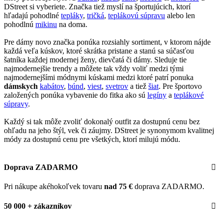
DStreet si vyberiete. Značka tiež myslí na športujúcich, ktorí
hľadajú pohodlné
tepláky
,
tričká
,
teplákovú súpravu
alebo len
pohodlnú
mikinu
na doma.
Pre dámy novo značka ponúka rozsiahly sortiment, v ktorom nájde
každá veľa kúskov, ktoré skrátka pristane a stanú sa súčasťou
šatníka každej modernej ženy, dievčatá či dámy. Sleduje tie
najmodernejšie trendy a môžete tak vždy voliť medzi tými
najmodernejšími módnymi kúskami medzi ktoré patrí ponuka
dámskych
kabátov
,
búnd
,
viest
,
svetrov
a tiež
šiat
. Pre športovo
založených ponúka vybavenie do fitka ako sú
legíny
a
teplákové
súpravy
.
Každý si tak môže zvoliť dokonalý outfit za dostupnú cenu bez
ohľadu na jeho štýl, vek či záujmy. DStreet je synonymom kvalitnej
módy za dostupnú cenu pre všetkých, ktorí milujú módu.
Doprava ZADARMO
Pri nákupe akéhokoľvek tovaru
nad 75 €
doprava ZADARMO.
50 000 + zákazníkov