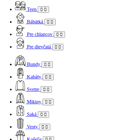
Teen
Bábätká
Pre chlapcov
Pre dievčatá
Bundy
Kabáty
Svetre
Mikiny
Saká
Vesty
Košeľe