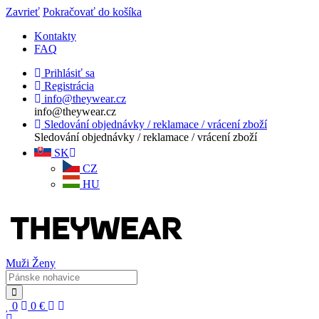
Zavrieť
Pokračovať do košíka
Kontakty
FAQ
Prihlásiť sa
Registrácia
info@theywear.cz
info@theywear.cz
Sledování objednávky / reklamace / vrácení zboží
Sledování objednávky / reklamace / vrácení zboží
SK
CZ
HU
Muži
Ženy
0
0
€