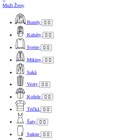
Muži
Ženy
Bundy
Kabáty
Svetre
Mikiny
Saká
Vesty
Košele
Tričká
Šaty
Sukne