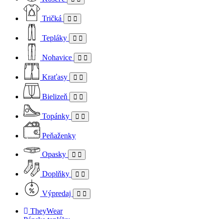
Tričká
Tepláky
Nohavice
Kraťasy
Bielizeň
Topánky
Peňaženky
Opasky
Doplňky
Výpredaj
TheyWear