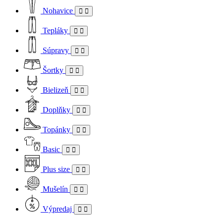
Nohavice
Tepláky
Súpravy
Šortky
Bielizeň
Doplňky
Topánky
Basic
Plus size
Mušelín
Výpredaj