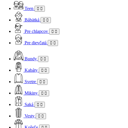
Teen
Bábätká
Pre chlapcov
Pre dievčatá
Bundy
Kabáty
Svetre
Mikiny
Saká
Vesty
Košeľe