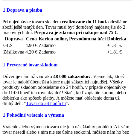
Doprava a platba
Pri objednávke tovaru skladem
realizované do 11 hod.
odesíláme
zboží ještě tentýž den. Tovar musí byť doručený najčastejšie do 2
pracovných dní.
Preprava je zdarma pri nákupe nad 75 €
.
Doprava
Cena
Kartou online, Prevodom na účet
Dobierka
GLS
4.90 €
Zadarmo
+1.81 €
Zásilkovna
4.20 €
Zadarmo
+1.81 €
Preverené tovar skladom
Dôveruje nám už viac ako
48 000 zákazníkov
. Vieme tak, ktorý
tovar je najobľúbenejší a ktoré majú zákazníci najradšej. Všetky
produkty skladom odosielame do 24 hodín, v prípade objednávky
do 11:00 hneď ten rovnaký deň! Stačí, keď zaplatíte kartou, alebo
dobierku ako spôsob platby. A môžete mať oblečenie doma už
druhý deň. "
Tovar do 24 hodín tu
".
Pohodlné vrátenie a výmena
Vrátenie alebo výmena tovaru nie je u nás žiadny problém. Ak vám
tovar nesedí alebo s ním nie ste úplne spokojní, môžete nám ho bez