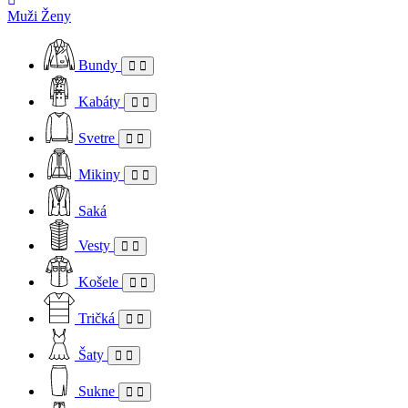
Muži
Ženy
Bundy
Kabáty
Svetre
Mikiny
Saká
Vesty
Košele
Tričká
Šaty
Sukne