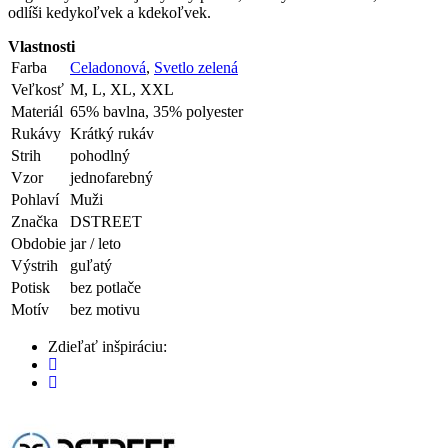
odlíši kedykoľvek a kdekoľvek.
Vlastnosti
Farba
Celadonová
,
Svetlo zelená
Veľkosť
M, L, XL, XXL
Materiál
65% bavlna, 35% polyester
Rukávy
Krátký rukáv
Strih
pohodlný
Vzor
jednofarebný
Pohlaví
Muži
Značka
DSTREET
Obdobie
jar / leto
Výstrih
guľatý
Potisk
bez potlače
Motív
bez motivu
Zdieľať inšpiráciu: