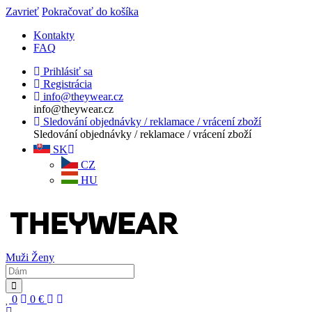
Zavrieť
Pokračovať do košíka
Kontakty
FAQ
Prihlásiť sa
Registrácia
info@theywear.cz
info@theywear.cz
Sledování objednávky / reklamace / vrácení zboží
Sledování objednávky / reklamace / vrácení zboží
SK
CZ
HU
Muži
Ženy
0
0
€