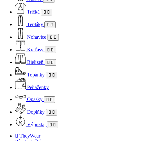
Tričká
Tepláky
Nohavice
Kraťasy
Bielizeň
Topánky
Peňaženky
Opasky
Doplňky
Výpredaj
TheyWear