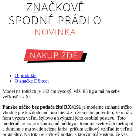
O produkte
O značke DStreet
Model na fotkách je 182 cm vysoký, váži 85 kg a má na sebe
veľkosť L / XL.
Pánske tričko bez potlače žlté RX4191
je moderne strihané tričko
vhodné pre každodenné nosenie. 4 z 5 žien nám potvrdilo, že muž v
ňom vyzerá veľmi štýlovo a zvýrazní jeho osobitú postavu. Toto
moderné tričko je inšpirované módnymi trendmi svetových metropol
a dominuje mu svetle zelena farba, pričom celkový vzhľad je veľmi
originálny. Na triku je štýlový potlač, s ktorým máte istotu, že vás