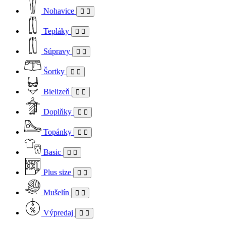
Nohavice
Tepláky
Súpravy
Šortky
Bielizeň
Doplňky
Topánky
Basic
Plus size
Mušelín
Výpredaj