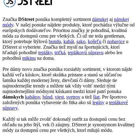
Značka
DStreet
ponúka kompletný sortiment
dámskej
aj
pánskej
módy
. V našej ponuke nájdete produkty, ktoré pochádza výlučne od
európskych dodávateľov. Prioritou značky je pohodlná, kvalitná
móda za dostupnú cenu pre všetkých. Či už ste teda gentleman,
ktorý potrebuje štýlovú
bundu
,
kabát
,
sako
,
košeľu
či
nohavice
u
DStreet si vyberiete. Značka tiež myslí na športujúcich, ktorí
hľadajú pohodlné
tepláky
,
tričká
,
teplákovú súpravu
alebo len
pohodlnú
mikinu
na doma.
Pre dámy novo značka ponúka rozsiahly sortiment, v ktorom nájde
každá veľa kúskov, ktoré skrátka pristane a stanú sa súčasťou
šatníka každej modernej ženy, dievčatá či dámy. Sleduje tie
najmodernejšie trendy a môžete tak vždy voliť medzi tými
najmodernejšími módnymi kúskami medzi ktoré patrí ponuka
dámskych
kabátov
,
búnd
,
viest
,
svetrov
a tiež
šiat
. Pre športovo
založených ponúka vybavenie do fitka ako sú
legíny
a
teplákové
súpravy
.
Každý si tak môže zvoliť dokonalý outfit za dostupnú cenu bez
ohľadu na jeho štýl, vek či záujmy. DStreet je synonymom kvalitnej
módy za dostupnú cenu pre všetkých, ktorí milujú módu.