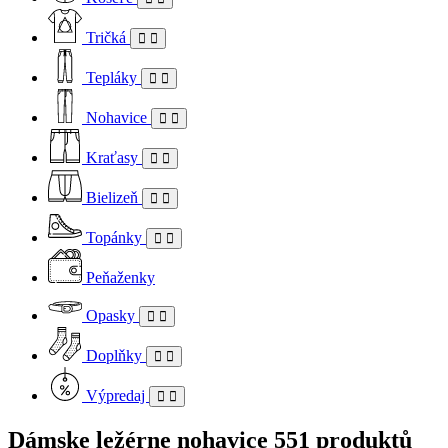
Tričká
Tepláky
Nohavice
Kraťasy
Bielizeň
Topánky
Peňaženky
Opasky
Doplňky
Výpredaj
Dámske ležérne nohavice
551 produktů