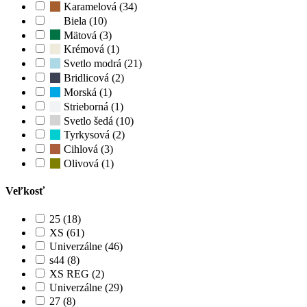
Karamelová (34)
Biela (10)
Mätová (3)
Krémová (1)
Svetlo modrá (21)
Bridlicová (2)
Morská (1)
Strieborná (1)
Svetlo šedá (10)
Tyrkysová (2)
Cihlová (3)
Olivová (1)
Veľkosť
25 (18)
XS (61)
Univerzálne (46)
s44 (8)
XS REG (2)
Univerzálne (29)
27 (8)