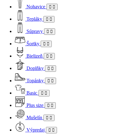
Nohavice
Tepláky
Súpravy
Šortky
Bielizeň
Doplňky
Topánky
Basic
Plus size
Mušelín
Výpredaj