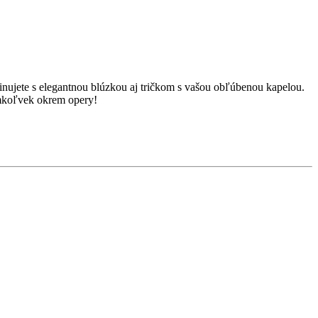
inujete s elegantnou blúzkou aj tričkom s vašou obľúbenou kapelou.
amkoľvek okrem opery!