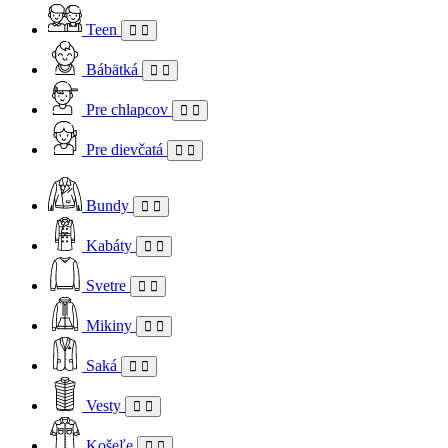
Teen
Bábätká
Pre chlapcov
Pre dievčatá
Bundy
Kabáty
Svetre
Mikiny
Saká
Vesty
Košeľe