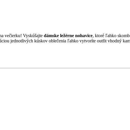
 na večierku! Vyskúšajte
dámske ležérne nohavice
, ktoré ľahko skomb
áciou jednotlivých kúskov oblečenia ľahko vytvoríte outfit vhodný k