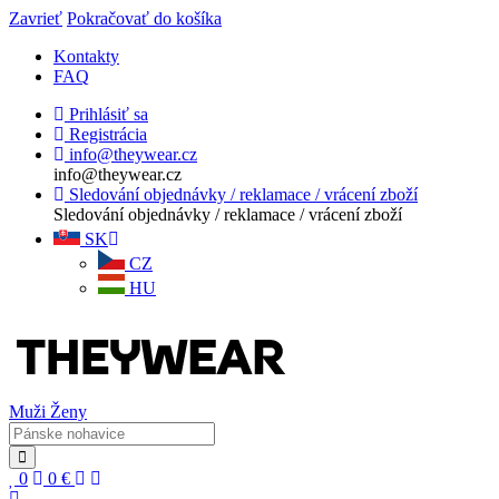
Zavrieť
Pokračovať do košíka
Kontakty
FAQ
Prihlásiť sa
Registrácia
info@theywear.cz
info@theywear.cz
Sledování objednávky / reklamace / vrácení zboží
Sledování objednávky / reklamace / vrácení zboží
SK
CZ
HU
Muži
Ženy
0
0
€