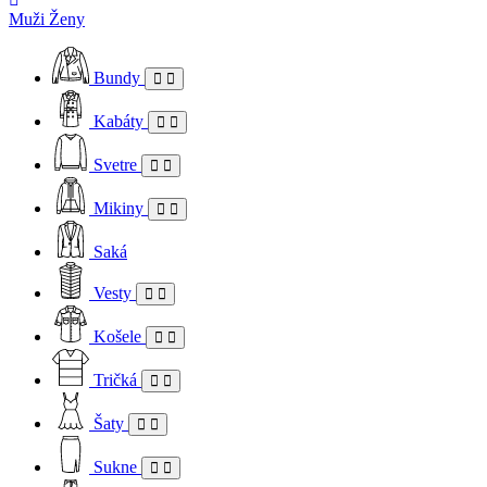
Muži
Ženy
Bundy
Kabáty
Svetre
Mikiny
Saká
Vesty
Košele
Tričká
Šaty
Sukne