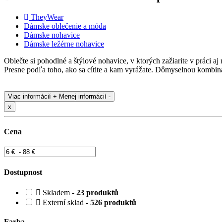
TheyWear
Dámske oblečenie a móda
Dámske nohavice
Dámske ležérne nohavice
Oblečte si pohodlné a štýlové nohavice, v ktorých zažiarite v práci aj
Presne podľa toho, ako sa cítite a kam vyrážate. Dômyselnou kombin
Viac informácií +
Menej informácií -
x
Cena
Dostupnost
Skladem -
23 produktů
Externí sklad -
526 produktů
Farba