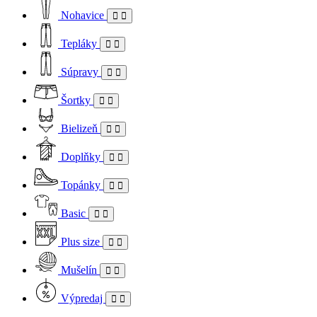
Nohavice
Tepláky
Súpravy
Šortky
Bielizeň
Doplňky
Topánky
Basic
Plus size
Mušelín
Výpredaj