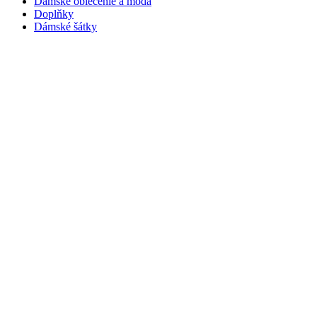
Dámske oblečenie a móda
Doplňky
Dámské šátky