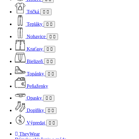
Tričká
Tepláky
Nohavice
Kraťasy
Bielizeň
Topánky
Peňaženky
Opasky
Doplňky
Výpredaj
TheyWear