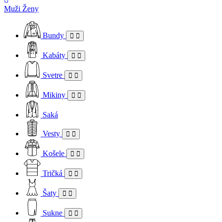
Muži
Ženy
Bundy
Kabáty
Svetre
Mikiny
Saká
Vesty
Košele
Tričká
Šaty
Sukne