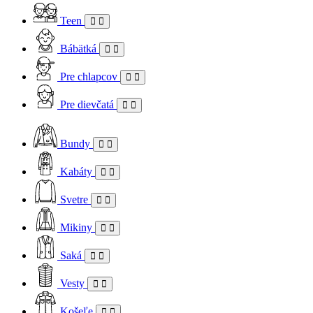
Teen
Bábätká
Pre chlapcov
Pre dievčatá
Bundy
Kabáty
Svetre
Mikiny
Saká
Vesty
Košeľe