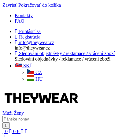
Zavrieť
Pokračovať do košíka
Kontakty
FAQ
Prihlásiť sa
Registrácia
info@theywear.cz
info@theywear.cz
Sledování objednávky / reklamace / vrácení zboží
Sledování objednávky / reklamace / vrácení zboží
SK
CZ
HU
Muži
Ženy
0
0
€