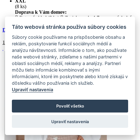
XXL
(8 ks)
Doprava k Vám domov:
Externý sklad (8 ks)
Zasielame do 4-7 pracovných dní
Táto webová stránka používa súbory cookies
Dámske šortky HOT VIBE zelené
Súbory cookie používame na prispôsobenie obsahu a
19.39
€
reklám, poskytovanie funkcií sociálnych médií a
analýzu návštevnosti. Informácie o tom, ako používate
naše webové stránky, zdieľame s našimi partnermi v
oblasti sociálnych médií, reklamy a analýzy. Partneri
môžu tieto informácie kombinovať s inými
informáciami, ktoré im poskytnete alebo ktoré získajú v
dôsledku vášho používania ich služieb.
Upraviť nastavenia
Povoliť všetko
Upraviť nastavenia