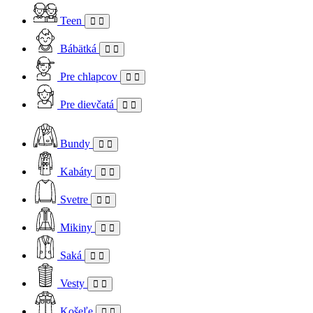
Teen
Bábätká
Pre chlapcov
Pre dievčatá
Bundy
Kabáty
Svetre
Mikiny
Saká
Vesty
Košeľe