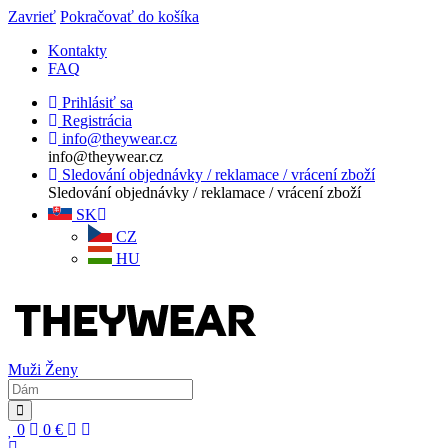
Zavrieť
Pokračovať do košíka
Kontakty
FAQ
Prihlásiť sa
Registrácia
info@theywear.cz
info@theywear.cz
Sledování objednávky / reklamace / vrácení zboží
Sledování objednávky / reklamace / vrácení zboží
SK
CZ
HU
Muži
Ženy
0
0
€