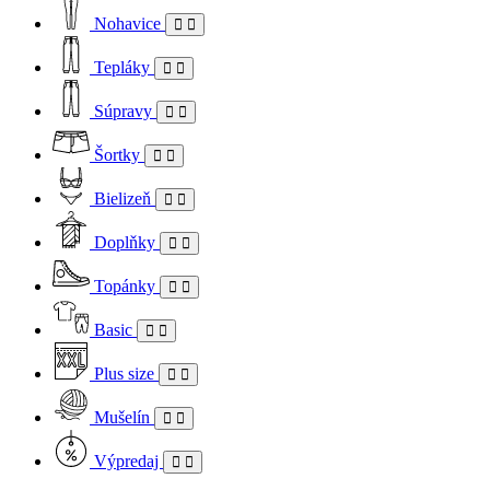
Nohavice
Tepláky
Súpravy
Šortky
Bielizeň
Doplňky
Topánky
Basic
Plus size
Mušelín
Výpredaj