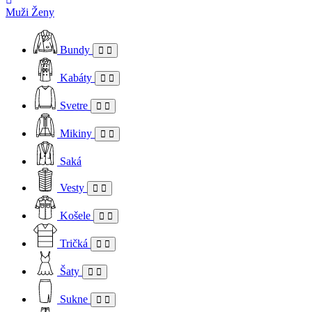
Muži
Ženy
Bundy
Kabáty
Svetre
Mikiny
Saká
Vesty
Košele
Tričká
Šaty
Sukne