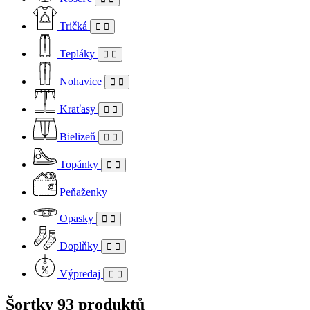
Tričká
Tepláky
Nohavice
Kraťasy
Bielizeň
Topánky
Peňaženky
Opasky
Doplňky
Výpredaj
Šortky
93 produktů