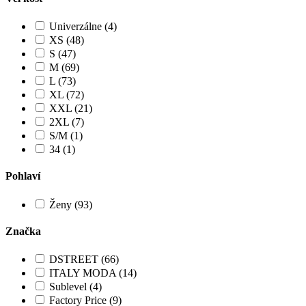
Univerzálne (4)
XS (48)
S (47)
M (69)
L (73)
XL (72)
XXL (21)
2XL (7)
S/M (1)
34 (1)
Pohlaví
Ženy (93)
Značka
DSTREET (66)
ITALY MODA (14)
Sublevel (4)
Factory Price (9)