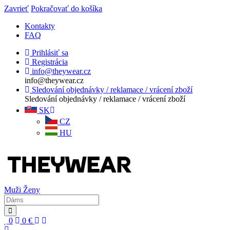
Zavrieť
Pokračovať do košíka
Kontakty
FAQ
Prihlásiť sa
Registrácia
info@theywear.cz
info@theywear.cz
Sledování objednávky / reklamace / vrácení zboží
Sledování objednávky / reklamace / vrácení zboží
SK
CZ
HU
Muži
Ženy
0
0
€