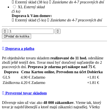
Externý sklad (38 ks)
Zasielame do 4-7 pracovných dní
XL
Externý sklad
(5 ks)
Doprava k Vám domov:
Externý sklad (5 ks)
Zasielame do 4-7 pracovných dní
Pridať do košíka
Doprava a platba
Pri objednávke tovaru skladem
realizované do 11 hod.
odesíláme
zboží ještě tentýž den. Tovar musí byť doručený najčastejšie do 2
pracovných dní.
Preprava je zdarma pri nákupe nad 75 €
.
Doprava
Cena
Kartou online, Prevodom na účet
Dobierka
GLS
4.90 €
Zadarmo
+1.81 €
Zásilkovna
4.20 €
Zadarmo
+1.81 €
Preverené tovar skladom
Dôveruje nám už viac ako
48 000 zákazníkov
. Vieme tak, ktorý
tovar je najobľúbenejší a ktoré majú zákazníci najradšej. Všetky