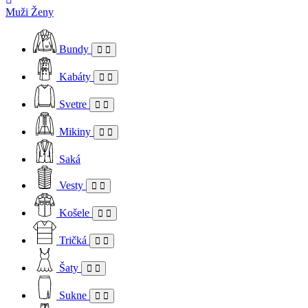
Muži
Ženy
Bundy
Kabáty
Svetre
Mikiny
Saká
Vesty
Košele
Tričká
Šaty
Sukne