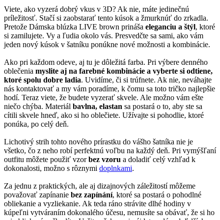
Viete, ako vyzerá dobrý vkus v 3D? Ak nie, máte jedinečnú
príležitosť. Stačí si zaobstarať tento kúsok a žmurknúť do zrkadla.
Pretože Dámska blúzka LIVE brown prináša
eleganciu a štýl
, ktoré
si zamilujete. Vy a ľudia okolo vás. Presvedčte sa sami, ako vám
jeden nový kúsok v šatníku ponúkne nové možnosti a kombinácie.
Ako pri každom odeve, aj tu je dôležitá farba. Pri výbere denného
oblečenia
myslite aj na farebné kombinácie a vyberte si odtiene,
ktoré spolu dobre ladia
. Uvidíme, či si trúfnete. Ak nie, neváhajte
nás kontaktovať a my vám poradíme, k čomu sa toto tričko najlepšie
hodí. Teraz viete, že budete vyzerať skvele. Ale možno vám ešte
niečo chýba. Materiál
bavlna, elastan
sa postará o to, aby ste sa
cítili skvele hneď, ako si ho oblečiete. Užívajte si pohodlie, ktoré
ponúka, po celý deň.
Lichotivý strih tohto nového prírastku do vášho šatníka nie je
všetko, čo z neho robí perfektnú voľbu na každý deň. Pri vymýšľaní
outfitu môžete použiť vzor
bez vzoru
a doladiť celý vzhľad k
dokonalosti, možno s rôznymi
doplnkami
.
Za jednu z praktických, ale aj dizajnových záležitostí môžeme
považovať zapínanie
bez zapínání
, ktoré sa postará o pohodlné
obliekanie a vyzliekanie. Ak teda ráno strávite dlhé hodiny v
kúpeľni vytváraním dokonalého účesu, nemusíte sa obávať, že si ho