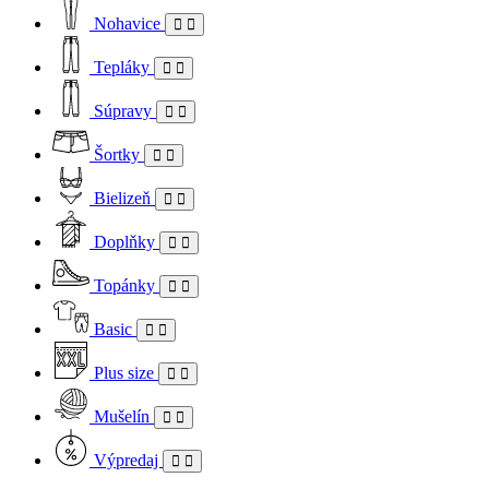
Nohavice
Tepláky
Súpravy
Šortky
Bielizeň
Doplňky
Topánky
Basic
Plus size
Mušelín
Výpredaj