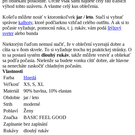
pri obliekaní poškodíte. Určite však sami nájdete celý rad ďalších
výhod tohto uzáveru. A vlastne celý kus oblečenia.
Košeľu môžete nosiť v ktoromkoľvek
jar / leto
. Stačí si vybrať
správne
kalhoty
, ktoré podčiarknu vzhľad celého outfitu. A ak si to
počasie vyžaduje, pomocnú ruku, t. j. rukáv, vám podá
štýlový
sveter
alebo bunda
Niektorým ľuďom nemusí stačiť, že v oblečení vyzerajú dobre a
cítia sa v ňom skvele. To si vyžaduje trochu tej praktickej stránky. O
to sa postará systém
dlouhý rukáv
, takže môžete vrstviť a obliekať
sa podľa počasia. Nielenže sa budete vonku cítiť dobre, ale hlavne
sa nenecháte zaskočiť chladným počasím.
Vlastnosti
Farba
Hnedá
Veľkosť
XS, S, XL
Materiál
90% bavlna, 10% elastan
Obdobie
jar / leto
Strih
moderné
Pohlaví
Ženy
Značka
BASIC FEEL GOOD
Zapínanie
bez zapínání
Rukávy
dlouhý rukáv