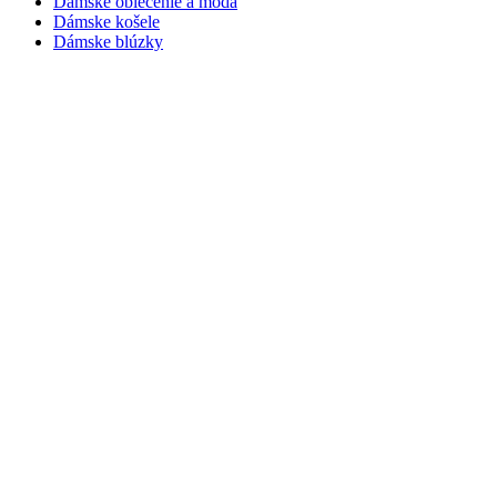
Dámske oblečenie a móda
Dámske košele
Dámske blúzky