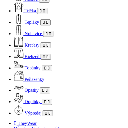
Tričká
Tepláky
Nohavice
Kraťasy
Bielizeň
Topánky
Peňaženky
Opasky
Doplňky
Výpredaj
TheyWear