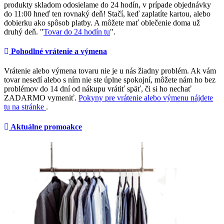
produkty skladom odosielame do 24 hodín, v prípade objednávky
do 11:00 hneď ten rovnaký deň! Stačí, keď zaplatíte kartou, alebo
dobierku ako spôsob platby. A môžete mať oblečenie doma už
druhý deň. "
Tovar do 24 hodín tu
".
Pohodlné vrátenie a výmena
Vrátenie alebo výmena tovaru nie je u nás žiadny problém. Ak vám
tovar nesedí alebo s ním nie ste úplne spokojní, môžete nám ho bez
problémov do 14 dní od nákupu vrátiť späť, či si ho nechať
ZADARMO vymeniť.
Pokyny pre vrátenie alebo výmenu nájdete
tu na stránke
.
Aktuálne promoakce