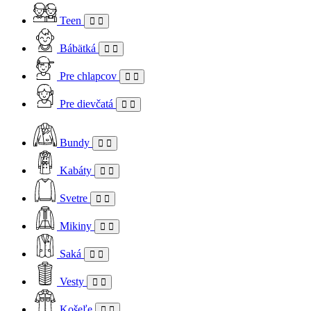
Teen
Bábätká
Pre chlapcov
Pre dievčatá
Bundy
Kabáty
Svetre
Mikiny
Saká
Vesty
Košeľe