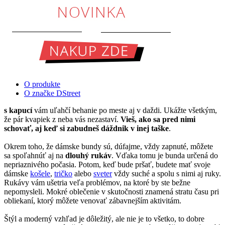
O produkte
O značke DStreet
s kapucí
vám uľahčí behanie po meste aj v daždi. Ukážte všetkým,
že pár kvapiek z neba vás nezastaví.
Vieš, ako sa pred nimi
schovať, aj keď si zabudneš dáždnik v inej taške
.
Okrem toho, že dámske bundy sú, dúfajme, vždy zapnuté, môžete
sa spoľahnúť aj na
dlouhý rukáv
. Vďaka tomu je bunda určená do
nepriaznivého počasia. Potom, keď bude pršať, budete mať svoje
dámske
košele
,
tričko
alebo
sveter
vždy suché a spolu s nimi aj ruky.
Rukávy vám ušetria veľa problémov, na ktoré by ste bežne
nepomysleli. Mokré oblečenie v skutočnosti znamená stratu času pri
obliekaní, ktorý môžete venovať zábavnejším aktivitám.
Štýl a moderný vzhľad je dôležitý, ale nie je to všetko, to dobre