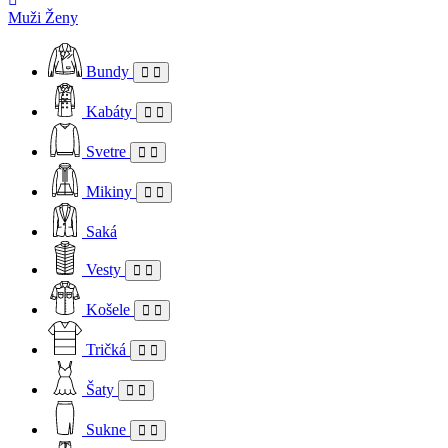
Muži
Ženy
Bundy
Kabáty
Svetre
Mikiny
Saká
Vesty
Košele
Tričká
Šaty
Sukne