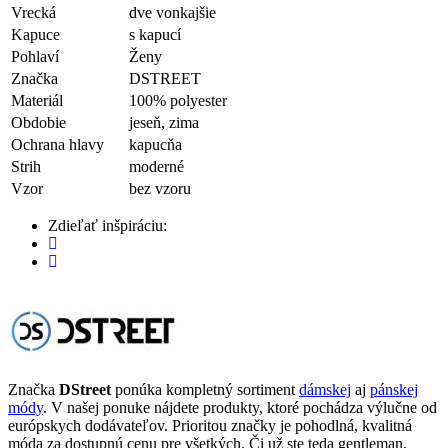
Vrecká
dve vonkajšie
Kapuce
s kapucí
Pohlaví
Ženy
Značka
DSTREET
Materiál
100% polyester
Obdobie
jeseň, zima
Ochrana hlavy
kapucňa
Strih
moderné
Vzor
bez vzoru
Zdieľať inšpiráciu:
Značka
DStreet
ponúka kompletný sortiment
dámskej
aj
pánskej
módy
. V našej ponuke nájdete produkty, ktoré pochádza výlučne od
európskych dodávateľov. Prioritou značky je pohodlná, kvalitná
móda za dostupnú cenu pre všetkých. Či už ste teda gentleman,