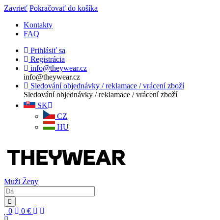
Zavrieť
Pokračovať do košíka
Kontakty
FAQ
Prihlásiť sa
Registrácia
info@theywear.cz
info@theywear.cz
Sledování objednávky / reklamace / vrácení zboží
Sledování objednávky / reklamace / vrácení zboží
SK
CZ
HU
Muži
Ženy
0
0
€