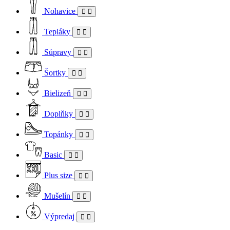
Nohavice
Tepláky
Súpravy
Šortky
Bielizeň
Doplňky
Topánky
Basic
Plus size
Mušelín
Výpredaj