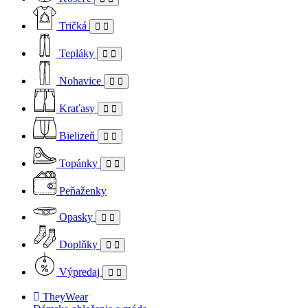
Tričká
Tepláky
Nohavice
Kraťasy
Bielizeň
Topánky
Peňaženky
Opasky
Doplňky
Výpredaj
TheyWear