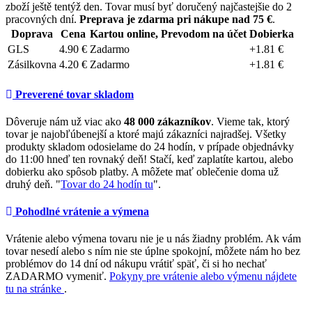
zboží ještě tentýž den. Tovar musí byť doručený najčastejšie do 2
pracovných dní.
Preprava je zdarma pri nákupe nad 75 €
.
Doprava
Cena
Kartou online, Prevodom na účet
Dobierka
GLS
4.90 €
Zadarmo
+1.81 €
Zásilkovna
4.20 €
Zadarmo
+1.81 €
Preverené tovar skladom
Dôveruje nám už viac ako
48 000 zákazníkov
. Vieme tak, ktorý
tovar je najobľúbenejší a ktoré majú zákazníci najradšej. Všetky
produkty skladom odosielame do 24 hodín, v prípade objednávky
do 11:00 hneď ten rovnaký deň! Stačí, keď zaplatíte kartou, alebo
dobierku ako spôsob platby. A môžete mať oblečenie doma už
druhý deň. "
Tovar do 24 hodín tu
".
Pohodlné vrátenie a výmena
Vrátenie alebo výmena tovaru nie je u nás žiadny problém. Ak vám
tovar nesedí alebo s ním nie ste úplne spokojní, môžete nám ho bez
problémov do 14 dní od nákupu vrátiť späť, či si ho nechať
ZADARMO vymeniť.
Pokyny pre vrátenie alebo výmenu nájdete
tu na stránke
.