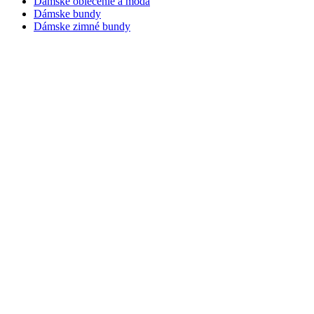
Dámske oblečenie a móda
Dámske bundy
Dámske zimné bundy