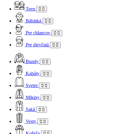
Teen
Bábätká
Pre chlapcov
Pre dievčatá
Bundy
Kabáty
Svetre
Mikiny
Saká
Vesty
Košeľe