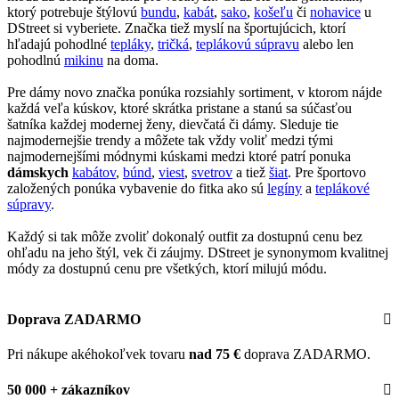
ktorý potrebuje štýlovú
bundu
,
kabát
,
sako
,
košeľu
či
nohavice
u
DStreet si vyberiete. Značka tiež myslí na športujúcich, ktorí
hľadajú pohodlné
tepláky
,
tričká
,
teplákovú súpravu
alebo len
pohodlnú
mikinu
na doma.
Pre dámy novo značka ponúka rozsiahly sortiment, v ktorom nájde
každá veľa kúskov, ktoré skrátka pristane a stanú sa súčasťou
šatníka každej modernej ženy, dievčatá či dámy. Sleduje tie
najmodernejšie trendy a môžete tak vždy voliť medzi tými
najmodernejšími módnymi kúskami medzi ktoré patrí ponuka
dámskych
kabátov
,
búnd
,
viest
,
svetrov
a tiež
šiat
. Pre športovo
založených ponúka vybavenie do fitka ako sú
legíny
a
teplákové
súpravy
.
Každý si tak môže zvoliť dokonalý outfit za dostupnú cenu bez
ohľadu na jeho štýl, vek či záujmy. DStreet je synonymom kvalitnej
módy za dostupnú cenu pre všetkých, ktorí milujú módu.
Doprava ZADARMO
Pri nákupe akéhokoľvek tovaru
nad 75 €
doprava ZADARMO.
50 000 + zákazníkov