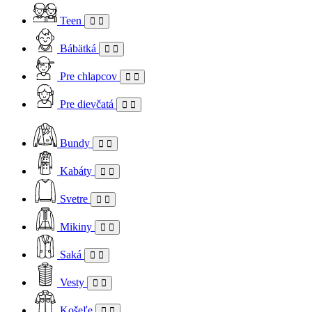
Teen
Bábätká
Pre chlapcov
Pre dievčatá
Bundy
Kabáty
Svetre
Mikiny
Saká
Vesty
Košeľe