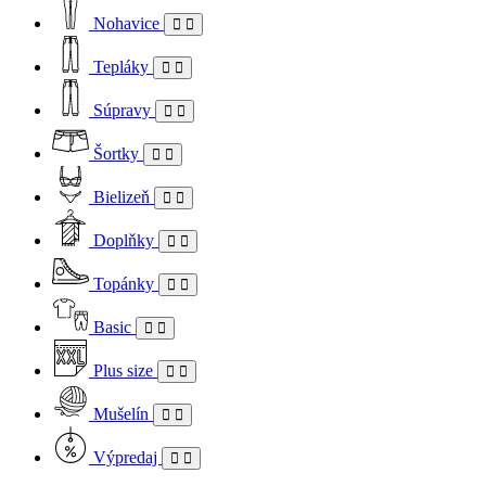
Nohavice
Tepláky
Súpravy
Šortky
Bielizeň
Doplňky
Topánky
Basic
Plus size
Mušelín
Výpredaj