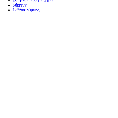
Dámske oblečenie a móda
Súpravy
Ležérne súpravy