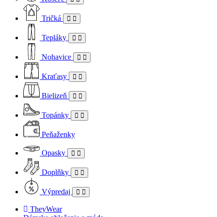
Tričká
Tepláky
Nohavice
Kraťasy
Bielizeň
Topánky
Peňaženky
Opasky
Doplňky
Výpredaj
TheyWear