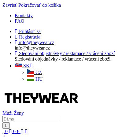
Zavrieť
Pokračovať do košíka
Kontakty
FAQ
Prihlásiť sa
Registrácia
info@theywear.cz
info@theywear.cz
Sledování objednávky / reklamace / vrácení zboží
Sledování objednávky / reklamace / vrácení zboží
SK
CZ
HU
Muži
Ženy
0
0
€