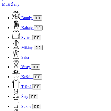
Muži
Ženy
Bundy
Kabáty
Svetre
Mikiny
Saká
Vesty
Košele
Tričká
Šaty
Sukne