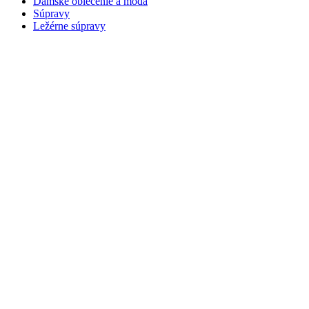
Dámske oblečenie a móda
Súpravy
Ležérne súpravy