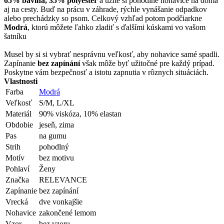
65% bavlna, 35% polyester
a užite si pohodlné nohavice na doma
aj na cesty. Buď na prácu v záhrade, rýchle vynášanie odpadkov
alebo prechádzky so psom. Celkový vzhľad potom podčiarkne
Modrá
, ktorú môžete ľahko zladiť s ďalšími kúskami vo vašom
šatníku
Musel by si si vybrať nesprávnu veľkosť, aby nohavice samé spadli.
Zapínanie
bez zapínání
však môže byť užitočné pre každý prípad.
Poskytne vám bezpečnosť a istotu zapnutia v rôznych situáciách.
Vlastnosti
Farba
Modrá
Veľkosť
S/M, L/XL
Materiál
90% viskóza, 10% elastan
Obdobie
jeseň, zima
Pas
na gumu
Strih
pohodlný
Motív
bez motivu
Pohlaví
Ženy
Značka
RELEVANCE
Zapínanie
bez zapínání
Vrecká
dve vonkajšie
Nohavice
zakončené lemom
Vzor
bez vzoru