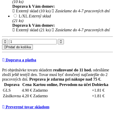
(10 ks)
Doprava k Vám domov:
Externý sklad (10 ks)
Zasielame do 4-7 pracovných dní
L/XL
Externý sklad
(21 ks)
Doprava k Vám domov:
Externý sklad (21 ks)
Zasielame do 4-7 pracovných dní
Pridať do košíka
Doprava a platba
Pri objednávke tovaru skladem
realizované do 11 hod.
odesíláme
zboží ještě tentýž den. Tovar musí byť doručený najčastejšie do 2
pracovných dní.
Preprava je zdarma pri nákupe nad 75 €
.
Doprava
Cena
Kartou online, Prevodom na účet
Dobierka
GLS
4.90 €
Zadarmo
+1.81 €
Zásilkovna
4.20 €
Zadarmo
+1.81 €
Preverené tovar skladom