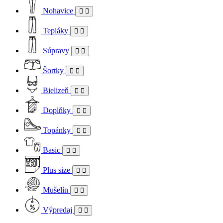
Nohavice
Tepláky
Súpravy
Šortky
Bielizeň
Doplňky
Topánky
Basic
Plus size
Mušelín
Výpredaj