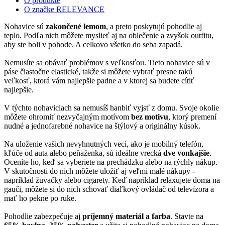
O produkte
O značke RELEVANCE
Nohavice sú
zakončené lemom
, a preto poskytujú pohodlie aj
teplo. Podľa nich môžete myslieť aj na oblečenie a zvyšok outfitu,
aby ste boli v pohode. A celkovo všetko do seba zapadá.
Nemusíte sa obávať problémov s veľkosťou. Tieto nohavice sú v
páse čiastočne elastické, takže si môžete vybrať presne takú
veľkosť, ktorá vám najlepšie padne a v ktorej sa budete cítiť
najlepšie.
V týchto nohaviciach sa nemusíš hanbiť vyjsť z domu. Svoje okolie
môžete ohromiť nezvyčajným motívom
bez motivu
, ktorý premení
nudné a jednofarebné nohavice na štýlový a originálny kúsok.
Na uloženie vašich nevyhnutných vecí, ako je mobilný telefón,
kľúče od auta alebo peňaženka, sú ideálne vrecká
dve vonkajšie
.
Oceníte ho, keď sa vyberiete na prechádzku alebo na rýchly nákup.
V skutočnosti do nich môžete uložiť aj veľmi malé nákupy -
napríklad žuvačky alebo cigarety. Keď napríklad relaxujete doma na
gauči, môžete si do nich schovať diaľkový ovládač od televízora a
mať ho pekne po ruke.
Pohodlie zabezpečuje aj
príjemný materiál a farba
. Stavte na