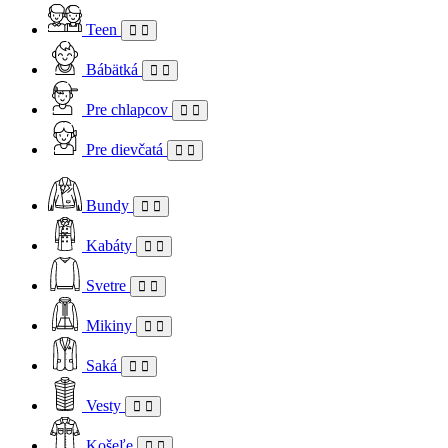
Teen
Bábätká
Pre chlapcov
Pre dievčatá
Bundy
Kabáty
Svetre
Mikiny
Saká
Vesty
Košeľe