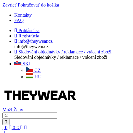
Zavrieť
Pokračovať do košíka
Kontakty
FAQ
Prihlásiť sa
Registrácia
info@theywear.cz
info@theywear.cz
Sledování objednávky / reklamace / vrácení zboží
Sledování objednávky / reklamace / vrácení zboží
SK
CZ
HU
Muži
Ženy
0
0
€