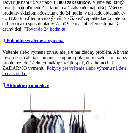
Dôveruje nám už viac ako
48 000 zákazníkov
. Vieme tak, ktorý
tovar je najobľúbenejší a ktoré majú zákazníci najradšej. Všetky
produkty skladom odosielame do 24 hodín, v prípade objednávky
do 11:00 hneď ten rovnaký deň! Stačí, keď zaplatíte kartou, alebo
dobierku ako spôsob platby. A môžete mať oblečenie doma už
druhý deň. "
Tovar do 24 hodín tu
".
Pohodlné vrátenie a výmena
Vrátenie alebo výmena tovaru nie je u nás žiadny problém. Ak vám
tovar nesedí alebo s ním nie ste úplne spokojní, môžete nám ho bez
problémov do 14 dní od nákupu vrátiť späť, či si ho nechať
ZADARMO vymeniť.
Pokyny pre vrátenie alebo výmenu nájdete
tu na stránke
.
Aktuálne promoakce