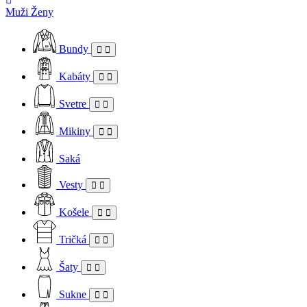
Muži
Ženy
Bundy
Kabáty
Svetre
Mikiny
Saká
Vesty
Košele
Tričká
Šaty
Sukne