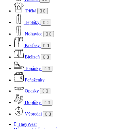
Tričká
Tepláky
Nohavice
Kraťasy
Bielizeň
Topánky
Peňaženky
Opasky
Doplňky
Výpredaj
TheyWear