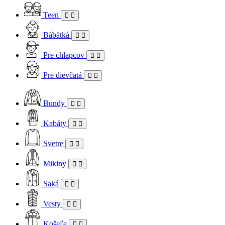
Teen
Bábätká
Pre chlapcov
Pre dievčatá
Bundy
Kabáty
Svetre
Mikiny
Saká
Vesty
Košeľe