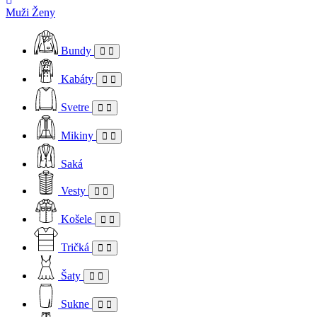
Muži
Ženy
Bundy
Kabáty
Svetre
Mikiny
Saká
Vesty
Košele
Tričká
Šaty
Sukne