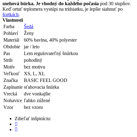
snehová búrka. Je vhodný do každého počasia
pod 30 stupňov.
Keď ortuť teplomera vystúpi na tridsiatku, je lepšie siahnuť po
šortkách
.
Vlastnosti
Farba
Šedá
Pohlaví
Ženy
Materiál
60% bavlna, 40% polyester
Obdobie
jar / leto
Pas
Lem regulovateľný šnúrkou
Strih
pohodlný
Motív
bez motivu
Veľkosť
XS, L, XL
Značka
BASIC FEEL GOOD
Zapínanie
sťahovacia šnúrka
Vrecká
dve vonkajšie
Nohavice
ľahko zúžené
Vzor
bez vzoru
Zdieľať inšpiráciu: