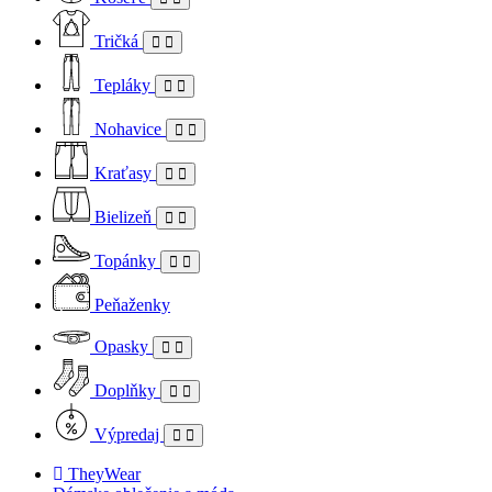
Tričká
Tepláky
Nohavice
Kraťasy
Bielizeň
Topánky
Peňaženky
Opasky
Doplňky
Výpredaj
TheyWear