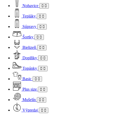
Nohavice
Tepláky
Súpravy
Šortky
Bielizeň
Doplňky
Topánky
Basic
Plus size
Mušelín
Výpredaj