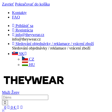
Zavrieť
Pokračovať do košíka
Kontakty
FAQ
Prihlásiť sa
Registrácia
info@theywear.cz
info@theywear.cz
Sledování objednávky / reklamace / vrácení zboží
Sledování objednávky / reklamace / vrácení zboží
SK
CZ
HU
Muži
Ženy
0
0
€