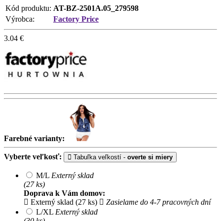
Kód produktu:
AT-BZ-2501A.05_279598
Výrobca:
Factory Price
3.04
€
Farebné varianty:
Vyberte veľkosť:
Tabuľka veľkostí -
overte si miery
M/L
Externý sklad
(27 ks)
Doprava k Vám domov:
Externý sklad (27 ks)
Zasielame do 4-7 pracovných dní
L/XL
Externý sklad
(30 ks)