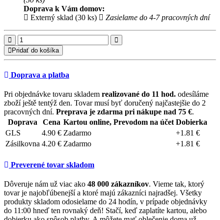
Doprava k Vám domov:
Externý sklad (30 ks)
Zasielame do 4-7 pracovných dní
Pridať do košíka
Doprava a platba
Pri objednávke tovaru skladem
realizované do 11 hod.
odesíláme
zboží ještě tentýž den. Tovar musí byť doručený najčastejšie do 2
pracovných dní.
Preprava je zdarma pri nákupe nad 75 €
.
Doprava
Cena
Kartou online, Prevodom na účet
Dobierka
GLS
4.90 €
Zadarmo
+1.81 €
Zásilkovna
4.20 €
Zadarmo
+1.81 €
Preverené tovar skladom
Dôveruje nám už viac ako
48 000 zákazníkov
. Vieme tak, ktorý
tovar je najobľúbenejší a ktoré majú zákazníci najradšej. Všetky
produkty skladom odosielame do 24 hodín, v prípade objednávky
do 11:00 hneď ten rovnaký deň! Stačí, keď zaplatíte kartou, alebo
dobierku ako spôsob platby. A môžete mať oblečenie doma už