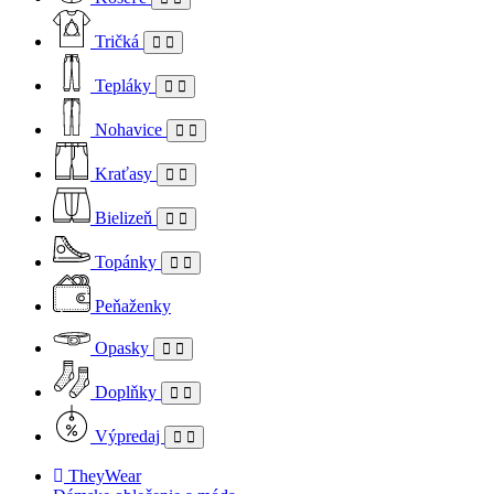
Tričká
Tepláky
Nohavice
Kraťasy
Bielizeň
Topánky
Peňaženky
Opasky
Doplňky
Výpredaj
TheyWear