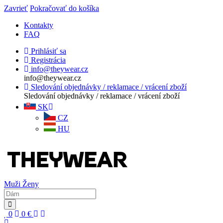
Zavrieť
Pokračovať do košíka
Kontakty
FAQ
Prihlásiť sa
Registrácia
info@theywear.cz
info@theywear.cz
Sledování objednávky / reklamace / vrácení zboží
Sledování objednávky / reklamace / vrácení zboží
SK
CZ
HU
Muži
Ženy
0
0
€