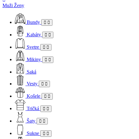
Muži
Ženy
Bundy
Kabáty
Svetre
Mikiny
Saká
Vesty
Košele
Tričká
Šaty
Sukne