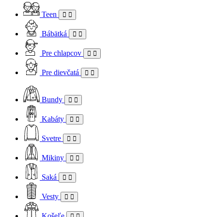
Teen
Bábätká
Pre chlapcov
Pre dievčatá
Bundy
Kabáty
Svetre
Mikiny
Saká
Vesty
Košeľe