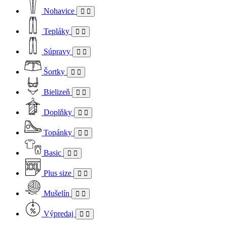
Nohavice
Tepláky
Súpravy
Šortky
Bielizeň
Doplňky
Topánky
Basic
Plus size
Mušelín
Výpredaj