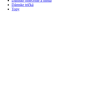
Dámske oblečenie a móda
Dámske tričká
Topy