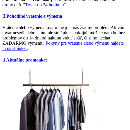
druhý deň. "
Tovar do 24 hodín tu
".
Pohodlné vrátenie a výmena
Vrátenie alebo výmena tovaru nie je u nás žiadny problém. Ak vám
tovar nesedí alebo s ním nie ste úplne spokojní, môžete nám ho bez
problémov do 14 dní od nákupu vrátiť späť, či si ho nechať
ZADARMO vymeniť.
Pokyny pre vrátenie alebo výmenu nájdete
tu na stránke
.
Aktuálne promoakce