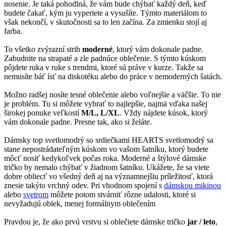
nosenie. Je taká pohodlná, že vám bude chýbať každý deň, keď
budete čakať, kým ju vyperiete a vysušíte. Týmto materiálom to
však nekončí, v skutočnosti sa to len začína. Za zmienku stojí aj
farba.
To všetko zvýrazní strih
moderné
, ktorý vám dokonale padne.
Zabudnite na strapaté a zle padnúce oblečenie. S týmto kúskom
pôjdete ruka v ruke s trendmi, ktoré sú práve v kurze. Takže sa
nemusíte báť ísť na diskotéku alebo do práce v nemoderných šatách.
Možno radšej nosíte tesné oblečenie alebo voľnejšie a väčšie. To nie
je problém. Tu si môžete vybrať to najlepšie, najmä vďaka našej
širokej ponuke veľkostí
M/L, L/XL
. Vždy nájdete kúsok, ktorý
vám dokonale padne. Presne tak, ako si želáte.
Dámsky top svetlomodrý so srdiečkami HEARTS svetlomodrý sa
stane nepostrádateľným kúskom vo vašom šatníku, ktorý budete
môcť nosiť kedykoľvek počas roka. Moderné a štýlové dámske
tričko by nemalo chýbať v žiadnom šatníku. Ukážete, že sa viete
dobre obliecť vo všedný deň aj na významnejšiu príležitosť, ktorá
znesie takýto vrchný odev. Pri vhodnom spojení s
dámskou mikinou
alebo
svetrom
môžete potom stvárniť rôzne udalosti, ktoré si
nevyžadujú oblek, menej formálnym oblečením
Pravdou je, že ako prvú vrstvu si oblečiete dámske tričko
jar / leto
,