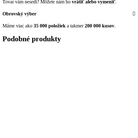
Tovar vám nesedí? Môžete nám ho
vrátiť alebo vymeniť
.
Obrovský výber
Máme viac ako
35 000 položiek
a takmer
200 000 kusov
.
Podobné produkty