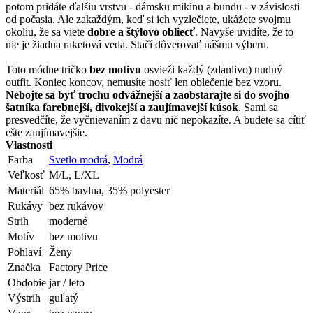
potom pridáte ďalšiu vrstvu - dámsku mikinu a bundu - v závislosti
od počasia. Ale zakaždým, keď si ich vyzlečiete, ukážete svojmu
okoliu, že sa viete
dobre a štýlovo obliecť
. Navyše uvidíte, že to
nie je žiadna raketová veda. Stačí dôverovať nášmu výberu.
Toto módne tričko
bez motivu
osvieži každý (zdanlivo) nudný
outfit. Koniec koncov, nemusíte nosiť len oblečenie bez vzoru.
Nebojte sa byť trochu odvážnejší a zaobstarajte si do svojho
šatníka farebnejší, divokejší a zaujímavejší kúsok
. Sami sa
presvedčíte, že vyčnievaním z davu nič nepokazíte. A budete sa cítiť
ešte zaujímavejšie.
Vlastnosti
Farba
Svetlo modrá
,
Modrá
Veľkosť
M/L, L/XL
Materiál
65% bavlna, 35% polyester
Rukávy
bez rukávov
Strih
moderné
Motív
bez motivu
Pohlaví
Ženy
Značka
Factory Price
Obdobie
jar / leto
Výstrih
guľatý